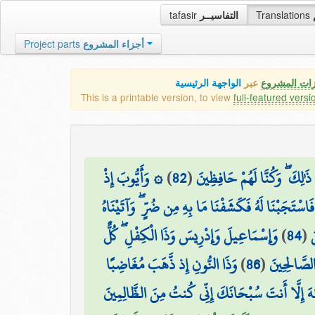
tafasir
التفاسيــر
Translations
Project parts
أجزاء المشروع
زات المشروع
عبر
الواجهة الرئيسية
This is a printable version, to view
full-featured versi
۞ وَأَيُّوبَ إِذْ
)
82
(
لِكَ ۖ وَكُنَّا لَهُمْ حَافِظِينَ
فَاسْتَجَبْنَا لَهُ فَكَشَفْنَا مَا بِهِ مِن ضُرٍّ ۖ وَآتَيْنَاهُ
وَإِسْمَاعِيلَ وَإِدْرِيسَ وَذَا الْكِفْلِ ۖ كُلٌّ
)
84
(
َ
وَذَا النُّونِ إِذ ذَّهَبَ مُغَاضِبًا
)
86
(
 الصَّالِحِينَ
َٰهَ إِلَّا أَنتَ سُبْحَانَكَ إِنِّي كُنتُ مِنَ الظَّالِمِينَ