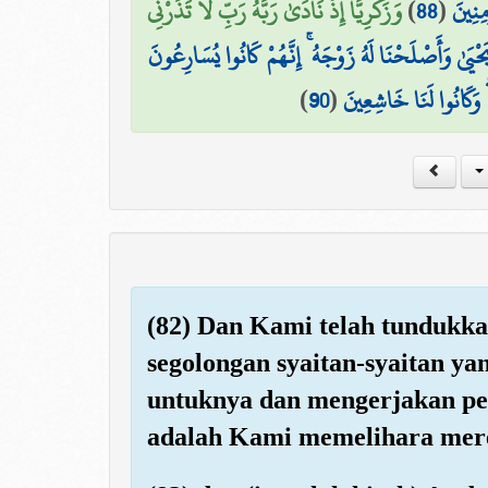
وَزَكَرِيَّا إِذْ نَادَىٰ رَبَّهُ رَبِّ لَا تَذَرْنِي
)
88
(
مِنِينَ
يَحْيَىٰ وَأَصْلَحْنَا لَهُ زَوْجَهُ ۚ إِنَّهُمْ كَانُوا يُسَارِعُونَ
)
90
(
ۖ وَكَانُوا لَنَا خَاشِعِينَ
(82) Dan Kami telah tundukka
segolongan syaitan-syaitan ya
untuknya dan mengerjakan pek
adalah Kami memelihara mere