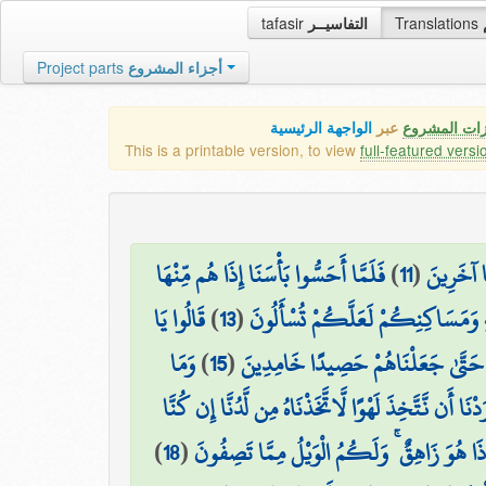
tafasir
التفاسيــر
Translations
Project parts
أجزاء المشروع
زات المشروع
عبر
الواجهة الرئيسية
This is a printable version, to view
full-featured versi
فَلَمَّا أَحَسُّوا بَأْسَنَا إِذَا هُم مِّنْهَا
)
11
(
ًا آخَرِينَ
قَالُوا يَا
)
13
(
يهِ وَمَسَاكِنِكُمْ لَعَلَّكُمْ تُسْأَلُونَ
وَمَا
)
15
(
 حَتَّىٰ جَعَلْنَاهُمْ حَصِيدًا خَامِدِينَ
رَدْنَا أَن نَّتَّخِذَ لَهْوًا لَّاتَّخَذْنَاهُ مِن لَّدُنَّا إِن كُنَّا
)
18
(
ِذَا هُوَ زَاهِقٌ ۚ وَلَكُمُ الْوَيْلُ مِمَّا تَصِفُونَ