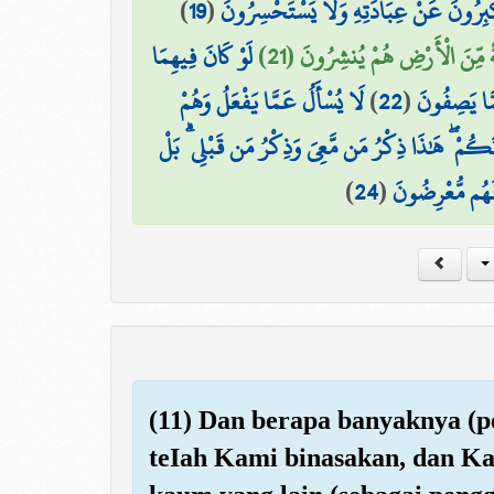
)
19
(
كْبِرُونَ عَنْ عِبَادَتِهِ وَلَا يَسْتَحْسِرُونَ
هَةً مِّنَ الْأَرْضِ هُمْ يُنشِرُونَ (21
لَوْ كَانَ فِيهِمَا
لَا يُسْأَلُ عَمَّا يَفْعَلُ وَهُمْ
)
22
(
مَّا يَصِفُونَ
انَكُمْ ۖ هَٰذَا ذِكْرُ مَن مَّعِيَ وَذِكْرُ مَن قَبْلِي ۗ بَلْ
)
24
(
فَهُم مُّعْرِضُونَ
(11) Dan berapa banyaknya (p
teIah Kami binasakan, dan Ka