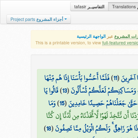
tafasir
التفاسيــر
Translations
Project parts
أجزاء المشروع
زات المشروع
عبر
الواجهة الرئيسية
This is a printable version, to view
full-featured versi
فَلَمَّا أَحَسُّوا بَأْسَنَا إِذَا هُم مِّنْهَا
)
11
(
ًا آخَرِينَ
قَالُوا يَا
)
13
(
يهِ وَمَسَاكِنِكُمْ لَعَلَّكُمْ تُسْأَلُونَ
وَمَا
)
15
(
 حَتَّىٰ جَعَلْنَاهُمْ حَصِيدًا خَامِدِينَ
رَدْنَا أَن نَّتَّخِذَ لَهْوًا لَّاتَّخَذْنَاهُ مِن لَّدُنَّا إِن كُنَّا
)
18
(
ِذَا هُوَ زَاهِقٌ ۚ وَلَكُمُ الْوَيْلُ مِمَّا تَصِفُونَ