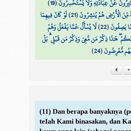
)
19
(
كْبِرُونَ عَنْ عِبَادَتِهِ وَلَا يَسْتَحْسِرُونَ
لَوْ كَانَ فِيهِمَا
)
21
(
هَةً مِّنَ الْأَرْضِ هُمْ يُنشِرُونَ
لَا يُسْأَلُ عَمَّا يَفْعَلُ وَهُمْ
)
22
(
مَّا يَصِفُونَ
انَكُمْ ۖ هَٰذَا ذِكْرُ مَن مَّعِيَ وَذِكْرُ مَن قَبْلِي ۗ بَلْ
)
24
(
فَهُم مُّعْرِضُونَ
(11) Dan berapa banyaknya (p
teIah Kami binasakan, dan Ka