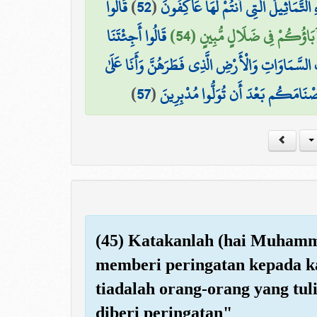
قَالُوا
)
52
(
هِ التَّمَاثِيلُ الَّتِي أَنتُمْ لَهَا عَاكِفُونَ
َآبَاؤُكُمْ فِي ضَلَالٍ مُّبِينٍ (54
قَالُوا أَجِئْتَنَا
السَّمَاوَاتِ وَالْأَرْضِ الَّذِي فَطَرَهُنَّ وَأَنَا عَلَىٰ
)
57
(
َصْنَامَكُم بَعْدَ أَن تُوَلُّوا مُدْبِرِينَ
(45) Katakanlah (hai Muham
memberi peringatan kepada k
tiadalah orang-orang yang tu
diberi peringatan"