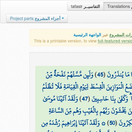
tafasir
التفاسيــر
Translations
Project parts
أجزاء المشروع
زات المشروع
عبر
الواجهة الرئيسية
This is a printable version, to view
full-featured versi
وَلَئِن مَّسَّتْهُمْ نَفْحَةٌ مِّنْ
)
45
(
ذَا مَا يُنذَرُونَ
َعُ الْمَوَازِينَ الْقِسْطَ لِيَوْمِ الْقِيَامَةِ فَلَا تُظْلَمُ
وَلَقَدْ آتَيْنَا مُوسَىٰ
)
47
(
 ۗ وَكَفَىٰ بِنَا حَاسِبِينَ
ِينَ يَخْشَوْنَ رَبَّهُم بِالْغَيْبِ وَهُم مِّنَ السَّاعَةِ
۞ وَلَقَدْ آتَيْنَا إِبْرَاهِيمَ رُشْدَهُ مِن
)
50
(
مُنكِرُونَ