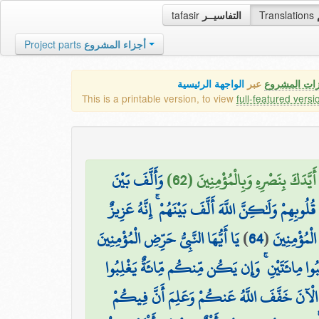
tafasir
التفاسيــر
Translations
Project parts
أجزاء المشروع
زات المشروع
عبر
الواجهة الرئيسية
This is a printable version, to view
full-featured versi
َدَكَ بِنَصْرِهِ وَبِالْمُؤْمِنِينَ (62
وَأَلَّفَ بَيْنَ
لُوبِهِمْ وَلَٰكِنَّ اللَّهَ أَلَّفَ بَيْنَهُمْ ۚ إِنَّهُ عَزِيزٌ
يَا أَيُّهَا النَّبِيُّ حَرِّضِ الْمُؤْمِنِينَ
)
64
(
الْمُؤْمِنِينَ
ا مِائَتَيْنِ ۚ وَإِن يَكُن مِّنكُم مِّائَةٌ يَغْلِبُوا
الْآنَ خَفَّفَ اللَّهُ عَنكُمْ وَعَلِمَ أَنَّ فِيكُمْ