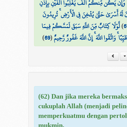
 وَإِن يَكُن مِّنكُمْ أَلْفٌ يَغْلِبُوا أَلْفَيْنِ بِإِذْنِ
 لَهُ أَسْرَىٰ حَتَّىٰ يُثْخِنَ فِي الْأَرْضِ ۚ تُرِيدُونَ
لَّوْلَا كِتَابٌ مِّنَ اللَّهِ سَبَقَ لَمَسَّكُمْ فِيمَا
)
6
)
69
(
ِبًا ۚ وَاتَّقُوا اللَّهَ ۚ إِنَّ اللَّهَ غَفُورٌ رَّحِيمٌ
(62) Dan jika mereka bermak
cukuplah Allah (menjadi peli
memperkuatmu dengan pertol
mukmin,