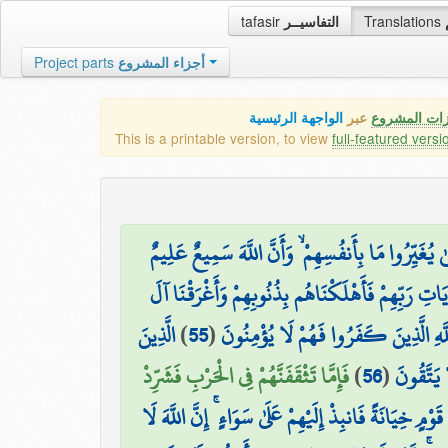
tafasir
التفاسيــر
Translations
Project parts
أجزاء المشروع
زات المشروع
عبر
الواجهة الرئيسية
This is a printable version, to view
full-featured versi
َّىٰ يُغَيِّرُوا مَا بِأَنفُسِهِمْ ۙ وَأَنَّ اللَّهَ سَمِيعٌ عَلِيمٌ
َاتِ رَبِّهِمْ فَأَهْلَكْنَاهُم بِذُنُوبِهِمْ وَأَغْرَقْنَا آلَ
الَّذِينَ
)
55
(
لَّهِ الَّذِينَ كَفَرُوا فَهُمْ لَا يُؤْمِنُونَ
فَإِمَّا تَثْقَفَنَّهُمْ فِي الْحَرْبِ فَشَرِّدْ
)
56
(
يَتَّقُونَ
قَوْمٍ خِيَانَةً فَانبِذْ إِلَيْهِمْ عَلَىٰ سَوَاءٍ ۚ إِنَّ اللَّهَ لَا