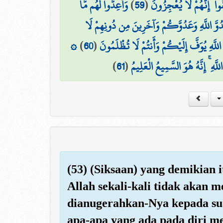
وَأَعِدُّوا لَهُم مَّا
)
59
(
وا ۚ إِنَّهُمْ لَا يُعْجِزُونَ
دُوَّ اللَّهِ وَعَدُوَّكُمْ وَآخَرِينَ مِن دُونِهِمْ لَا
۞
)
60
(
اللَّهِ يُوَفَّ إِلَيْكُمْ وَأَنتُمْ لَا تُظْلَمُونَ
)
61
(
َهِ ۚ إِنَّهُ هُوَ السَّمِيعُ الْعَلِيمُ
(53) (Siksaan) yang demikian 
Allah sekali-kali tidak akan 
dianugerahkan-Nya kepada su
apa-apa yang ada pada diri m