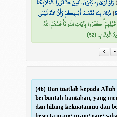
وَلَوْ تَرَىٰ إِذْ يَتَوَفَّى الَّذِينَ كَفَرُوا ۙ الْمَلَائِكَةُ
ذَٰلِكَ بِمَا قَدَّمَتْ أَيْدِيكُمْ وَأَنَّ اللَّهَ لَيْسَ
)
5
َبْلِهِمْ ۚ كَفَرُوا بِآيَاتِ اللَّهِ فَأَخَذَهُمُ اللَّهُ
ِيدُ الْعِقَابِ (52
(46) Dan taatlah kepada Alla
berbantah-bantahan, yang me
dan hilang kekuatanmu dan be
beserta orang-orang yang saba