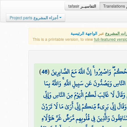
tafasir
التفاسيــر
Translations
Project parts
أجزاء المشروع
زات المشروع
عبر
الواجهة الرئيسية
This is a printable version, to view
full-featured versi
)
46
(
حُكُمْ ۖ وَاصْبِرُوا ۚ إِنَّ اللَّهَ مَعَ الصَّابِرِينَ
لنَّاسِ وَيَصُدُّونَ عَن سَبِيلِ اللَّهِ ۚ وَاللَّهُ بِمَا
ُمْ وَقَالَ لَا غَالِبَ لَكُمُ الْيَوْمَ مِنَ النَّاسِ وَإِنِّي
َقَالَ إِنِّي بَرِيءٌ مِّنكُمْ إِنِّي أَرَىٰ مَا لَا تَرَوْنَ
مُنَافِقُونَ وَالَّذِينَ فِي قُلُوبِهِم مَّرَضٌ غَرَّ هَٰؤُلَاءِ