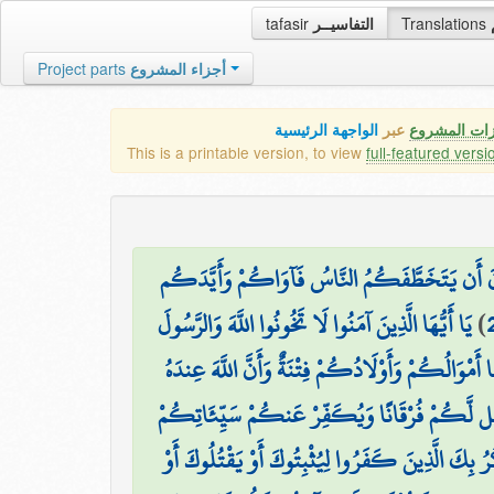
tafasir
التفاسيــر
Translations
Project parts
أجزاء المشروع
زات المشروع
عبر
الواجهة الرئيسية
This is a printable version, to view
full-featured versi
ُونَ أَن يَتَخَطَّفَكُمُ النَّاسُ فَآوَاكُمْ وَأَيَّدَكُم
يَا أَيُّهَا الَّذِينَ آمَنُوا لَا تَخُونُوا اللَّهَ وَالرَّسُولَ
)
ا أَمْوَالُكُمْ وَأَوْلَادُكُمْ فِتْنَةٌ وَأَنَّ اللَّهَ عِندَهُ
َ يَجْعَل لَّكُمْ فُرْقَانًا وَيُكَفِّرْ عَنكُمْ سَيِّئَاتِكُمْ
ُرُ بِكَ الَّذِينَ كَفَرُوا لِيُثْبِتُوكَ أَوْ يَقْتُلُوكَ أَوْ