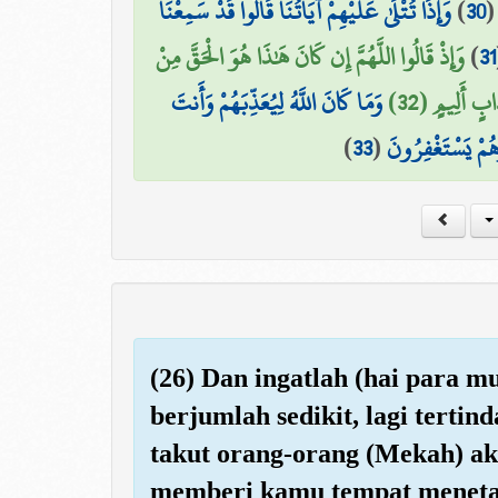
وَإِذَا تُتْلَىٰ عَلَيْهِمْ آيَاتُنَا قَالُوا قَدْ سَمِعْنَا
)
30
وَإِذْ قَالُوا اللَّهُمَّ إِن كَانَ هَٰذَا هُوَ الْحَقَّ مِنْ
)
31
ابٍ أَلِيمٍ (32
وَمَا كَانَ اللَّهُ لِيُعَذِّبَهُمْ وَأَنتَ
)
33
(
َهُمْ يَسْتَغْفِرُونَ
(26) Dan ingatlah (hai para m
berjumlah sedikit, lagi terti
takut orang-orang (Mekah) a
memberi kamu tempat meneta