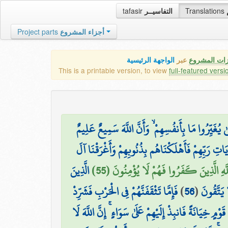
tafasir
التفاسيــر
Translations
Project parts
أجزاء المشروع
زات المشروع
عبر
الواجهة الرئيسية
This is a printable version, to view
full-featured versi
َّىٰ يُغَيِّرُوا مَا بِأَنفُسِهِمْ ۙ وَأَنَّ اللَّهَ سَمِيعٌ عَلِيمٌ
َاتِ رَبِّهِمْ فَأَهْلَكْنَاهُم بِذُنُوبِهِمْ وَأَغْرَقْنَا آلَ
لَّهِ الَّذِينَ كَفَرُوا فَهُمْ لَا يُؤْمِنُونَ (55
الَّذِينَ
فَإِمَّا تَثْقَفَنَّهُمْ فِي الْحَرْبِ فَشَرِّدْ
)
56
(
يَتَّقُونَ
قَوْمٍ خِيَانَةً فَانبِذْ إِلَيْهِمْ عَلَىٰ سَوَاءٍ ۚ إِنَّ اللَّهَ لَا