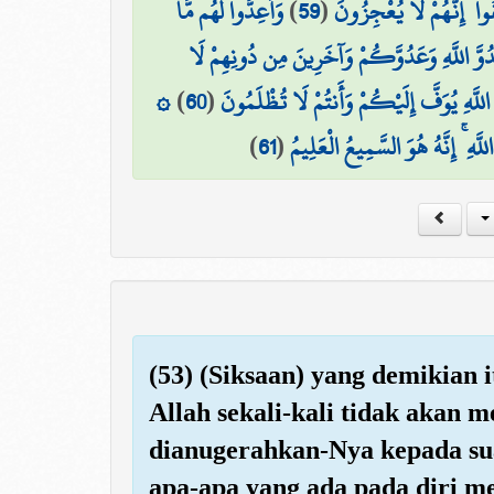
وَأَعِدُّوا لَهُم مَّا
)
59
(
وا ۚ إِنَّهُمْ لَا يُعْجِزُونَ
دُوَّ اللَّهِ وَعَدُوَّكُمْ وَآخَرِينَ مِن دُونِهِمْ لَا
۞
)
60
(
اللَّهِ يُوَفَّ إِلَيْكُمْ وَأَنتُمْ لَا تُظْلَمُونَ
)
61
(
َهِ ۚ إِنَّهُ هُوَ السَّمِيعُ الْعَلِيمُ
(53) (Siksaan) yang demikian 
Allah sekali-kali tidak akan 
dianugerahkan-Nya kepada su
apa-apa yang ada pada diri m