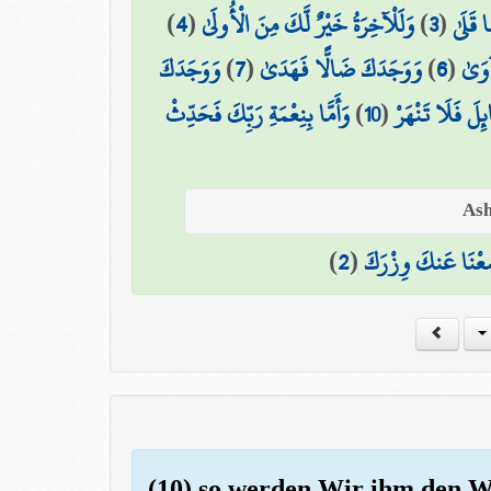
)
4
(
وَلَلْآخِرَةُ خَيْرٌ لَّكَ مِنَ الْأُولَىٰ
)
3
(
 قَلَىٰ
وَوَجَدَكَ
)
7
(
وَوَجَدَكَ ضَالًّا فَهَدَىٰ
)
6
(
آوَىٰ
وَأَمَّا بِنِعْمَةِ رَبِّكَ فَحَدِّثْ
)
10
(
ائِلَ فَلَا تَنْهَرْ
)
2
(
عْنَا عَنكَ وِزْرَكَ
(10) so werden Wir ihm den 