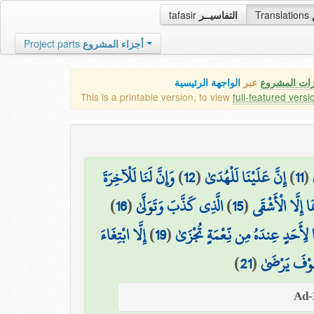
tafasir
التفاسيــر
Translations
Project parts
أجزاء المشروع
زات المشروع
عبر
الواجهة الرئيسية
This is a printable version, to view
full-featured versi
وَإِنَّ لَنَا لَلْآخِرَةَ
)
12
(
إِنَّ عَلَيْنَا لَلْهُدَىٰ
)
11
(
)
16
(
الَّذِي كَذَّبَ وَتَوَلَّىٰ
)
15
(
 إِلَّا الْأَشْقَى
إِلَّا ابْتِغَاءَ
)
19
(
 لِأَحَدٍ عِندَهُ مِن نِّعْمَةٍ تُجْزَىٰ
)
21
(
َوْفَ يَرْضَىٰ