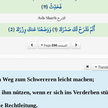
)
11
(
فَحَدِّثْ
الشرح Ash-Sharh
)
2
(
وَوَضَعْنَا عَنكَ وِزْرَكَ
)
1
(
أَلَمْ نَشْرَحْ لَكَ صَدْرَكَ
596
الصفحة Page
n Weg zum Schwereren leicht machen;
tz ihm nützen, wenn er sich ins Verderben st
ie Rechtleitung.