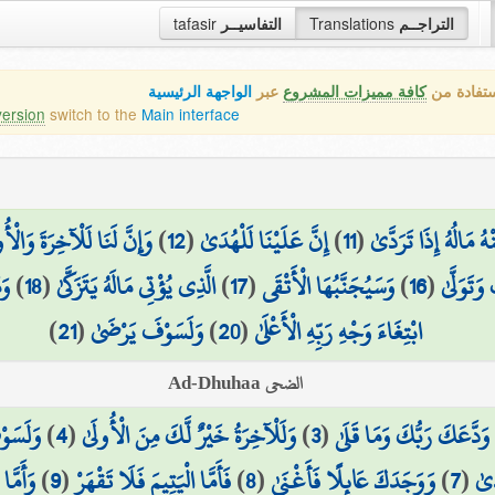
tafasir
التفاسيــر
Translations
التراجــم
ستفادة من
كافة مميزات المشروع
عبر
الواجهة الرئيسية
version
switch to the
Main interface
وَإِنَّ لَنَا لَلْآخِرَةَ وَالْأُ
)
12
(
إِنَّ عَلَيْنَا لَلْهُدَىٰ
)
11
(
ُ مَالُهُ إِذَا تَرَدَّىٰ
وَ
)
18
(
الَّذِي يُؤْتِي مَالَهُ يَتَزَكَّىٰ
)
17
(
وَسَيُجَنَّبُهَا الْأَتْقَى
)
16
(
َتَوَلَّىٰ
)
21
(
وَلَسَوْفَ يَرْضَىٰ
)
20
(
ابْتِغَاءَ وَجْهِ رَبِّهِ الْأَعْلَىٰ
الضحى Ad-Dhuhaa
وَلَسَوْ
)
4
(
وَلَلْآخِرَةُ خَيْرٌ لَّكَ مِنَ الْأُولَىٰ
)
3
(
وَدَّعَكَ رَبُّكَ وَمَا قَلَىٰ
وَأَمَّا
)
9
(
فَأَمَّا الْيَتِيمَ فَلَا تَقْهَرْ
)
8
(
وَوَجَدَكَ عَائِلًا فَأَغْنَىٰ
)
7
(
َىٰ