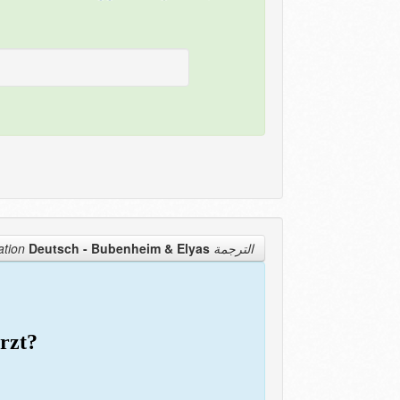
Deutsch - Bubenheim & Elyas
الترجمة Translation
ürzt?