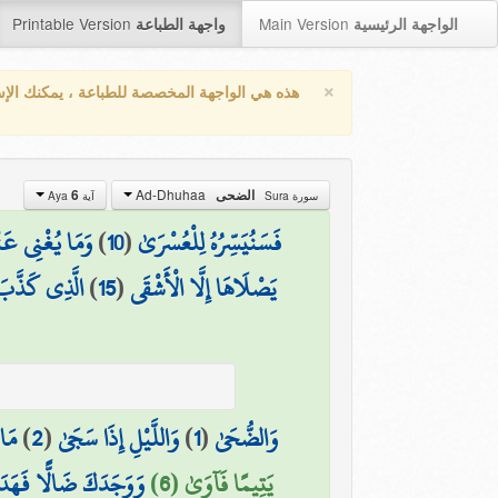
Printable Version
Main Version
الواجهة الرئيسية
واجهة الطباعة
×
هذه هي الواجهة المخصصة للطباعة ، يمكنك الإ
Ad-Dhuhaa
6
الضحى
سورة Sura
آية Aya
وَمَا يُغْنِي عَنْه
)
10
(
فَسَنُيَسِّرُهُ لِلْعُسْرَىٰ
الَّذِي كَذَّبَ و
)
15
(
يَصْلَاهَا إِلَّا الْأَشْقَى
مَا 
)
2
(
وَاللَّيْلِ إِذَا سَجَىٰ
)
1
(
وَالضُّحَىٰ
يَتِيمًا فَآوَىٰ (6)
وَوَجَدَكَ ضَالًّا فَهَد