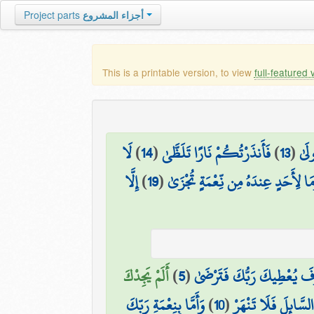
Project parts
أجزاء المشروع
This is a printable version, to view
full-featured 
لَا
)
14
(
فَأَنذَرْتُكُمْ نَارًا تَلَظَّىٰ
)
13
(
ولَىٰ
إِلَّا
)
19
(
مَا لِأَحَدٍ عِندَهُ مِن نِّعْمَةٍ تُجْزَىٰ
أَلَمْ يَجِدْكَ
)
5
(
فَ يُعْطِيكَ رَبُّكَ فَتَرْضَىٰ
وَأَمَّا بِنِعْمَةِ رَبِّكَ
)
10
(
 السَّائِلَ فَلَا تَنْهَرْ