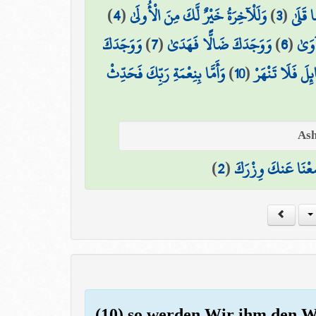
)
4
(
وَلَلْآخِرَةُ خَيْرٌ لَّكَ مِنَ الْأُولَىٰ
)
3
(
 قَلَىٰ
وَوَجَدَكَ
)
7
(
وَوَجَدَكَ ضَالًّا فَهَدَىٰ
)
6
(
آوَىٰ
وَأَمَّا بِنِعْمَةِ رَبِّكَ فَحَدِّثْ
)
10
(
ائِلَ فَلَا تَنْهَرْ
)
2
(
عْنَا عَنكَ وِزْرَكَ
(10) so werden Wir ihm den 