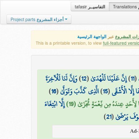
tafasir
التفاسيــر
Translations
Project parts
أجزاء المشروع
زات المشروع
عبر
الواجهة الرئيسية
This is a printable version, to view
full-featured versi
وَإِنَّ لَنَا لَلْآخِرَةَ
)
12
(
إِنَّ عَلَيْنَا لَلْهُدَىٰ
)
11
(
)
16
(
الَّذِي كَذَّبَ وَتَوَلَّىٰ
)
15
(
 إِلَّا الْأَشْقَى
ا لِأَحَدٍ عِندَهُ مِن نِّعْمَةٍ تُجْزَىٰ (19
إِلَّا ابْتِغَاءَ
)
21
(
َوْفَ يَرْضَىٰ