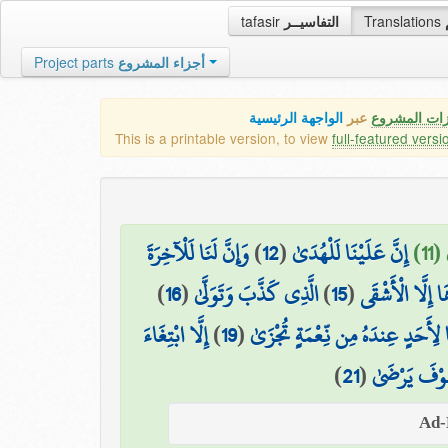
tafasir
التفاسيــر
Translations
Project parts
أجزاء المشروع
زات المشروع
عبر
الواجهة الرئيسية
This is a printable version, to view
full-featured versi
وَإِنَّ لَنَا لَلْآخِرَةَ
)
12
(
إِنَّ عَلَيْنَا لَلْهُدَىٰ
(11
)
16
(
الَّذِي كَذَّبَ وَتَوَلَّىٰ
)
15
(
 إِلَّا الْأَشْقَى
إِلَّا ابْتِغَاءَ
)
19
(
 لِأَحَدٍ عِندَهُ مِن نِّعْمَةٍ تُجْزَىٰ
)
21
(
َوْفَ يَرْضَىٰ