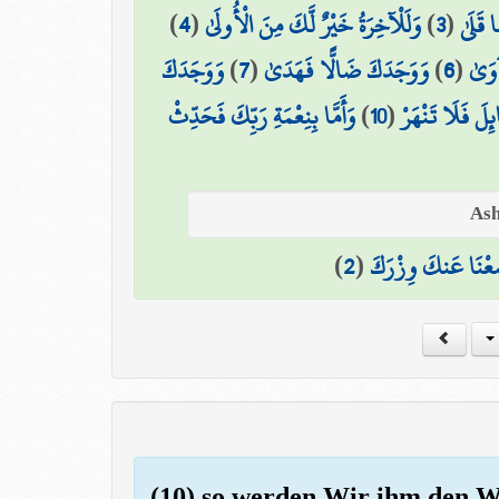
)
4
(
وَلَلْآخِرَةُ خَيْرٌ لَّكَ مِنَ الْأُولَىٰ
)
3
(
 قَلَىٰ
وَوَجَدَكَ
)
7
(
وَوَجَدَكَ ضَالًّا فَهَدَىٰ
)
6
(
آوَىٰ
وَأَمَّا بِنِعْمَةِ رَبِّكَ فَحَدِّثْ
)
10
(
ائِلَ فَلَا تَنْهَرْ
)
2
(
عْنَا عَنكَ وِزْرَكَ
(10) so werden Wir ihm den 