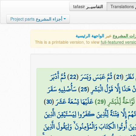
tafasir
التفاسيــر
Translations
Project parts
أجزاء المشروع
زات المشروع
عبر
الواجهة الرئيسية
This is a printable version, to view
full-featured versi
ثُمَّ أَدْبَرَ
)
22
(
ثُمَّ عَبَسَ وَبَسَرَ
)
21
(
َ نَظَرَ
سَأُصْلِيهِ سَقَرَ
)
25
(
نْ هَٰذَا إِلَّا قَوْلُ الْبَشَرِ
)
30
(
عَلَيْهَا تِسْعَةَ عَشَرَ
لَوَّاحَةٌ لِّلْبَشَرِ (29)
ُمْ إِلَّا فِتْنَةً لِّلَّذِينَ كَفَرُوا لِيَسْتَيْقِنَ الَّذِينَ
َذِينَ أُوتُوا الْكِتَابَ وَالْمُؤْمِنُونَ ۙ وَلِيَقُولَ الَّذِينَ