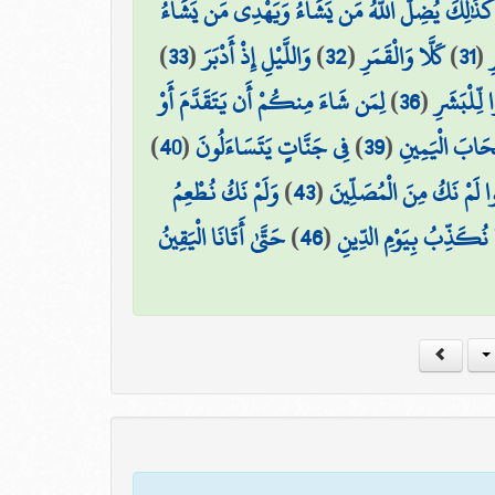
ًا ۚ كَذَٰلِكَ يُضِلُّ اللَّهُ مَن يَشَاءُ وَيَهْدِي مَن يَشَاءُ
)
33
(
وَاللَّيْلِ إِذْ أَدْبَرَ
)
32
(
كَلَّا وَالْقَمَرِ
)
31
(
ِ
لِمَن شَاءَ مِنكُمْ أَن يَتَقَدَّمَ أَوْ
)
36
(
 لِّلْبَشَرِ
)
40
(
فِي جَنَّاتٍ يَتَسَاءَلُونَ
)
39
(
ْحَابَ الْيَمِينِ
وَلَمْ نَكُ نُطْعِمُ
)
43
(
وا لَمْ نَكُ مِنَ الْمُصَلِّينَ
حَتَّىٰ أَتَانَا الْيَقِينُ
)
46
(
ا نُكَذِّبُ بِيَوْمِ الدِّينِ