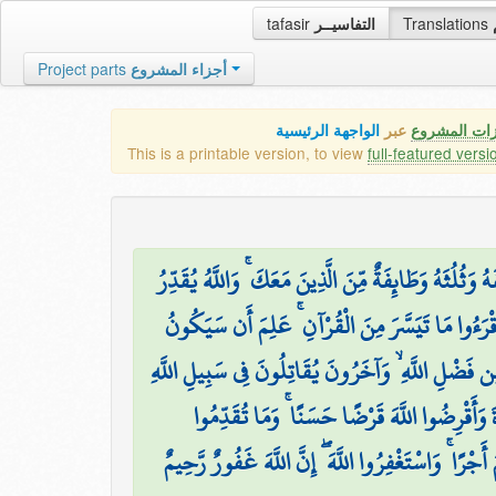
tafasir
التفاسيــر
Translations
Project parts
أجزاء المشروع
زات المشروع
عبر
الواجهة الرئيسية
This is a printable version, to view
full-featured versi
۞ َثُلُثَهُ وَطَائِفَةٌ مِّنَ الَّذِينَ مَعَكَ ۚ وَاللَّهُ يُقَدِّرُ
قْرَءُوا مَا تَيَسَّرَ مِنَ الْقُرْآنِ ۚ عَلِمَ أَن سَيَكُونُ
َضْلِ اللَّهِ ۙ وَآخَرُونَ يُقَاتِلُونَ فِي سَبِيلِ اللَّهِ
ۖ َ وَأَقْرِضُوا اللَّهَ قَرْضًا حَسَنًا ۚ وَمَا تُقَدِّمُوا
ْرًا ۚ وَاسْتَغْفِرُوا اللَّهَ ۖ إِنَّ اللَّهَ غَفُورٌ رَّحِيمٌ