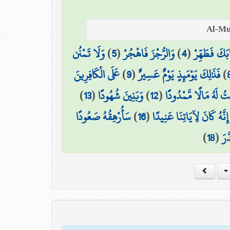
وَلَا تَمْنُن
)
5
(
وَالرُّجْزَ فَاهْجُرْ
)
4
(
ابَكَ فَطَهِّرْ
عَلَى الْكَافِرِينَ
)
9
(
فَذَٰلِكَ يَوْمَئِذٍ يَوْمٌ عَسِيرٌ
)
)
13
(
وَبَنِينَ شُهُودًا
)
12
(
تُ لَهُ مَالًا مَّمْدُودًا
سَأُرْهِقُهُ صَعُودًا
)
16
(
 إِنَّهُ كَانَ لِآيَاتِنَا عَنِيدًا
)
18
(
َّرَ