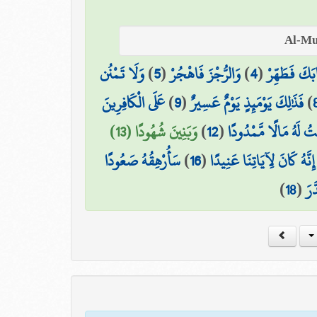
وَلَا تَمْنُن
)
5
(
وَالرُّجْزَ فَاهْجُرْ
)
4
(
ابَكَ فَطَهِّرْ
عَلَى الْكَافِرِينَ
)
9
(
فَذَٰلِكَ يَوْمَئِذٍ يَوْمٌ عَسِيرٌ
)
وَبَنِينَ شُهُودًا (13)
)
12
(
تُ لَهُ مَالًا مَّمْدُودًا
سَأُرْهِقُهُ صَعُودًا
)
16
(
 إِنَّهُ كَانَ لِآيَاتِنَا عَنِيدًا
)
18
(
َّرَ