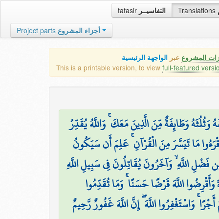
tafasir
التفاسيــر
Translations
Project parts
أجزاء المشروع
زات المشروع
عبر
الواجهة الرئيسية
This is a printable version, to view
full-featured versi
۞ َثُلُثَهُ وَطَائِفَةٌ مِّنَ الَّذِينَ مَعَكَ ۚ وَاللَّهُ يُقَدِّرُ
قْرَءُوا مَا تَيَسَّرَ مِنَ الْقُرْآنِ ۚ عَلِمَ أَن سَيَكُونُ
َضْلِ اللَّهِ ۙ وَآخَرُونَ يُقَاتِلُونَ فِي سَبِيلِ اللَّهِ
ۖ َ وَأَقْرِضُوا اللَّهَ قَرْضًا حَسَنًا ۚ وَمَا تُقَدِّمُوا
ْرًا ۚ وَاسْتَغْفِرُوا اللَّهَ ۖ إِنَّ اللَّهَ غَفُورٌ رَّحِيمٌ