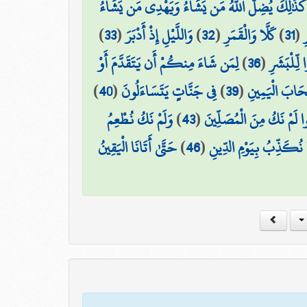
ًا ۚ كَذَٰلِكَ يُضِلُّ اللَّهُ مَن يَشَاءُ وَيَهْدِي مَن يَشَاءُ
)
33
(
وَاللَّيْلِ إِذْ أَدْبَرَ
)
32
(
كَلَّا وَالْقَمَرِ
)
31
(
ِ
لِمَن شَاءَ مِنكُمْ أَن يَتَقَدَّمَ أَوْ
)
36
(
 لِّلْبَشَرِ
)
40
(
فِي جَنَّاتٍ يَتَسَاءَلُونَ
)
39
(
ْحَابَ الْيَمِينِ
وَلَمْ نَكُ نُطْعِمُ
)
43
(
وا لَمْ نَكُ مِنَ الْمُصَلِّينَ
حَتَّىٰ أَتَانَا الْيَقِينُ
)
46
(
ا نُكَذِّبُ بِيَوْمِ الدِّينِ