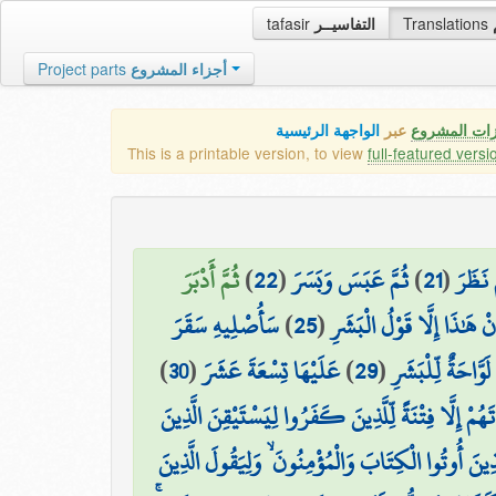
tafasir
التفاسيــر
Translations
Project parts
أجزاء المشروع
زات المشروع
عبر
الواجهة الرئيسية
This is a printable version, to view
full-featured versi
ثُمَّ أَدْبَرَ
)
22
(
ثُمَّ عَبَسَ وَبَسَرَ
)
21
(
َ نَظَرَ
سَأُصْلِيهِ سَقَرَ
)
25
(
نْ هَٰذَا إِلَّا قَوْلُ الْبَشَرِ
)
30
(
عَلَيْهَا تِسْعَةَ عَشَرَ
)
29
(
لَوَّاحَةٌ لِّلْبَشَرِ
ُمْ إِلَّا فِتْنَةً لِّلَّذِينَ كَفَرُوا لِيَسْتَيْقِنَ الَّذِينَ
َذِينَ أُوتُوا الْكِتَابَ وَالْمُؤْمِنُونَ ۙ وَلِيَقُولَ الَّذِينَ