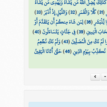
ًا ۚ كَذَٰلِكَ يُضِلُّ اللَّهُ مَن يَشَاءُ وَيَهْدِي مَن يَشَاءُ
)
33
(
وَاللَّيْلِ إِذْ أَدْبَرَ
)
32
(
كَلَّا وَالْقَمَرِ
)
31
(
ِ
لِمَن شَاءَ مِنكُمْ أَن يَتَقَدَّمَ أَوْ
)
36
(
 لِّلْبَشَرِ
)
40
(
فِي جَنَّاتٍ يَتَسَاءَلُونَ
)
39
(
ْحَابَ الْيَمِينِ
وَلَمْ نَكُ نُطْعِمُ
)
43
(
وا لَمْ نَكُ مِنَ الْمُصَلِّينَ
حَتَّىٰ أَتَانَا الْيَقِينُ
)
46
(
ا نُكَذِّبُ بِيَوْمِ الدِّينِ