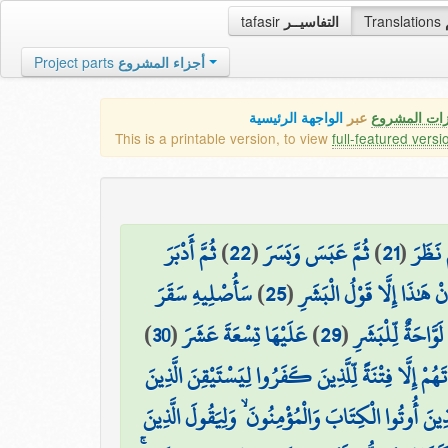
tafasir
التفاسيــر
Translations
Project parts
أجزاء المشروع
زات المشروع
عبر
الواجهة الرئيسية
This is a printable version, to view
full-featured versi
ثُمَّ أَدْبَرَ
)
22
(
ثُمَّ عَبَسَ وَبَسَرَ
)
21
(
َ نَظَرَ
سَأُصْلِيهِ سَقَرَ
)
25
(
نْ هَٰذَا إِلَّا قَوْلُ الْبَشَرِ
)
30
(
عَلَيْهَا تِسْعَةَ عَشَرَ
)
29
(
لَوَّاحَةٌ لِّلْبَشَرِ
ُمْ إِلَّا فِتْنَةً لِّلَّذِينَ كَفَرُوا لِيَسْتَيْقِنَ الَّذِينَ
َذِينَ أُوتُوا الْكِتَابَ وَالْمُؤْمِنُونَ ۙ وَلِيَقُولَ الَّذِينَ