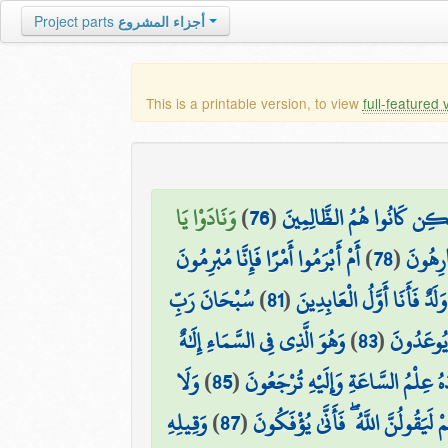
Project parts
أجزاء المشروع
This is a printable version, to view
full-featured 
وَنَادَوْا يَا
)
76
(
َٰكِن كَانُوا هُمُ الظَّالِمِينَ
أَمْ أَبْرَمُوا أَمْرًا فَإِنَّا مُبْرِمُونَ
)
78
(
رِهُونَ
سُبْحَانَ رَبِّ
)
81
(
َدٌ فَأَنَا أَوَّلُ الْعَابِدِينَ
وَهُوَ الَّذِي فِي السَّمَاءِ إِلَٰهٌ
)
83
(
 يُوعَدُونَ
وَلَا
)
85
(
ُ عِلْمُ السَّاعَةِ وَإِلَيْهِ تُرْجَعُونَ
وَقِيلِهِ
)
87
(
لَيَقُولُنَّ اللَّهُ ۖ فَأَنَّىٰ يُؤْفَكُونَ