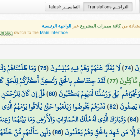
tafasir
التفاسيــر
Translations
التراجــم
ستفادة من
كافة مميزات المشروع
عبر
الواجهة الرئيسية
version
switch to the
Main interface
وَمَا ظَلَمْنَاهُمْ وَل
)
75
(
لَا يُفَتَّرُ عَنْهُمْ وَهُمْ فِيهِ مُبْلِسُونَ
)
74
(
ونَ
 مَّاكِثُونَ (77
لَقَدْ جِئْنَاكُم بِالْحَقِّ وَلَٰكِنَّ أَكْثَرَكُمْ لِلْحَقِّ كَا
قُلْ إِن كَانَ لِلرَّحْمَٰنِ وَل
)
80
(
وَنَجْوَاهُم ۚ بَلَىٰ وَرُسُلُنَا لَدَيْهِمْ يَكْتُبُونَ
فَذَرْهُمْ يَخُوضُوا وَيَلْعَبُوا حَتَّىٰ يُلَاقُوا يَوْمَهُمُ الَّذِي
)
82
(
ا يَصِفُونَ
وَتَبَارَكَ الَّذِي لَهُ مُلْكُ السَّمَاوَاتِ وَالْأَرْضِ وَمَا بَيْنَهُمَا وَعِندَه
)
84
وَلَئِن سَأَلْتَهُم مَّنْ خَلَقَهُمْ 
)
86
(
 إِلَّا مَن شَهِدَ بِالْحَقِّ وَهُمْ يَعْلَمُونَ