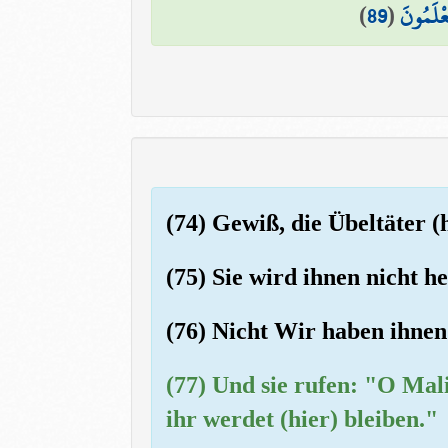
)
89
(
عْلَمُونَ
(74) Gewiß, die Übeltäter (
(75) Sie wird ihnen nicht h
(76) Nicht Wir haben ihnen 
(77) Und sie rufen: "O Mal
ihr werdet (hier) bleiben."