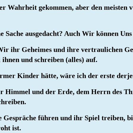
der Wahrheit gekommen, aber den meisten v
ine Sache ausgedacht? Auch Wir können Uns
Wir ihr Geheimes und ihre vertraulichen G
 ihnen und schreiben (alles) auf.
mer Kinder hätte, wäre ich der erste derjen
der Himmel und der Erde, dem Herrn des Thr
chreiben.
de Gespräche führen und ihr Spiel treiben, b
ht ist.