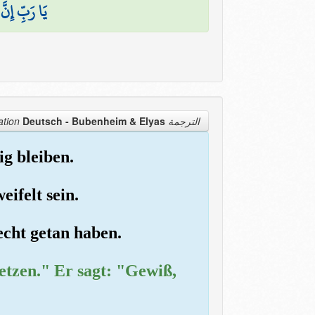
يَا رَبِّ إِنَّ 
Deutsch - Bubenheim & Elyas
الترجمة Translation
ig bleiben.
eifelt sein.
echt getan haben.
etzen." Er sagt: "Gewiß,