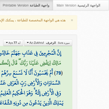
Printable Version
Main Version
الواجهة الرئيسية
واجهة الطباعة
×
هذه هي الواجهة المخصصة للطباعة ، يمكنك الإ
Az-Zukhruf
77
الزخرف
سورة Sura
آية Aya
إِنَّ الْمُجْرِمِينَ فِي عَذَابِ جَهَنَّمَ خَالِدُ
مَالِكُ لِيَقْضِ عَلَيْنَا رَبُّكَ ۖ قَالَ إِنَّكُم)
أَمْ يَحْسَبُونَ أَنَّا لَا نَسْمَعُ سِرَّهُمْ 
)
79
(
السَّمَاوَاتِ وَالْأَرْضِ رَبِّ الْعَرْشِ عَمَّ
(
وَفِي الْأَرْضِ إِلَٰهٌ ۚ وَهُوَ الْحَكِيمُ الْعَلِيمُ
يَمْلِكُ الَّذِينَ يَدْعُونَ مِن دُونِهِ الشَّفَاعَةَ