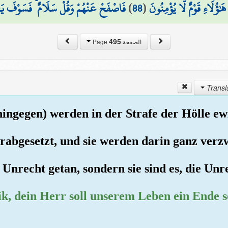
فَاصْفَحْ عَنْهُمْ وَقُلْ سَلَامٌ ۚ فَسَوْفَ يَ
)
88
(
هَٰؤُلَاءِ قَوْمٌ لَّا يُؤْمِنُونَ
495
الصفحة Page
hingegen) werden in der Strafe der Hölle ew
erabgesetzt, und sie werden darin ganz verzw
Unrecht getan, sondern sie sind es, die Unr
ik, dein Herr soll unserem Leben ein Ende s