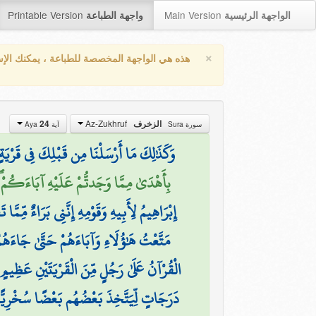
Printable Version
Main Version
الواجهة الرئيسية
واجهة الطباعة
×
هذه هي الواجهة المخصصة للطباعة ، يمكنك الإ
Az-Zukhruf
24
الزخرف
سورة Sura
آية Aya
وَكَذَٰلِكَ مَا أَرْسَلْنَا مِن قَبْلِكَ فِي قَرْيَةٍ مّ
بِأَهْدَىٰ مِمَّا وَجَدتُّمْ عَلَيْهِ آبَاءَكُمْ ۖ ق)
إِبْرَاهِيمُ لِأَبِيهِ وَقَوْمِهِ إِنَّنِي بَرَاءٌ مِّمَّا 
مَتَّعْتُ هَٰؤُلَاءِ وَآبَاءَهُمْ حَتَّىٰ جَاءَهُم
(
الْقُرْآنُ عَلَىٰ رَجُلٍ مِّنَ الْقَرْيَتَيْنِ عَظِيمٍ
دَرَجَاتٍ لِّيَتَّخِذَ بَعْضُهُم بَعْضًا سُخْرِيًّا 