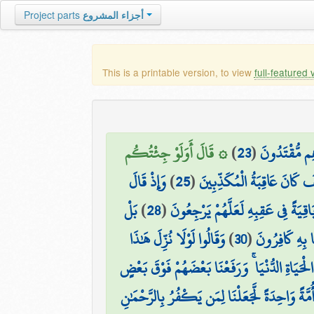
Project parts
أجزاء المشروع
This is a printable version, to view
full-featured 
۞ قَالَ أَوَلَوْ جِئْتُكُم
)
23
(
ِهِم مُّقْتَدُونَ
وَإِذْ قَالَ
)
25
(
فَ كَانَ عَاقِبَةُ الْمُكَذِّبِينَ
بَلْ
)
28
(
َاقِيَةً فِي عَقِبِهِ لَعَلَّهُمْ يَرْجِعُونَ
وَقَالُوا لَوْلَا نُزِّلَ هَٰذَا
)
30
(
ا بِهِ كَافِرُونَ
ْحَيَاةِ الدُّنْيَا ۚ وَرَفَعْنَا بَعْضَهُمْ فَوْقَ بَعْضٍ
َةً وَاحِدَةً لَّجَعَلْنَا لِمَن يَكْفُرُ بِالرَّحْمَٰنِ