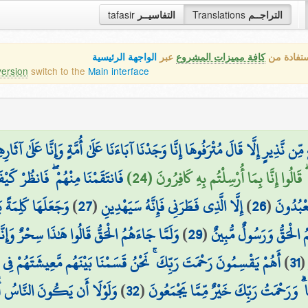
tafasir
التفاسيــر
Translations
التراجــم
ستفادة من
كافة مميزات المشروع
عبر
الواجهة الرئيسية
version
switch to the
Main interface
ِن نَّذِيرٍ إِلَّا قَالَ مُتْرَفُوهَا إِنَّا وَجَدْنَا آبَاءَنَا عَلَىٰ أُمَّةٍ وَإِنَّا عَلَىٰ آثَار
َالُوا إِنَّا بِمَا أُرْسِلْتُم بِهِ كَافِرُونَ (24
فَانتَقَمْنَا مِنْهُمْ ۖ فَانظُرْ كَيْ
وَجَعَلَهَا كَلِمَةً ب
)
27
(
إِلَّا الَّذِي فَطَرَنِي فَإِنَّهُ سَيَهْدِينِ
)
26
(
تَعْبُدُونَ
وَلَمَّا جَاءَهُمُ الْحَقُّ قَالُوا هَٰذَا سِحْرٌ وَإِنَّ
)
29
(
ُ الْحَقُّ وَرَسُولٌ مُّبِينٌ
أَهُمْ يَقْسِمُونَ رَحْمَتَ رَبِّكَ ۚ نَحْنُ قَسَمْنَا بَيْنَهُم مَّعِيشَتَهُمْ فِي ال
)
31
وَلَوْلَا أَن يَكُونَ النَّاسُ أُمّ
)
32
(
ۗ وَرَحْمَتُ رَبِّكَ خَيْرٌ مِّمَّا يَجْمَعُونَ