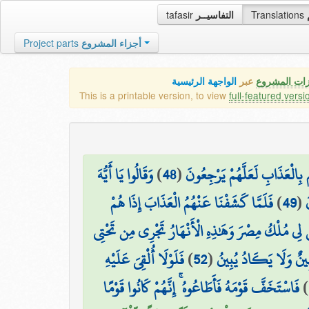
tafasir
التفاسيــر
Translations
Project parts
أجزاء المشروع
زات المشروع
عبر
الواجهة الرئيسية
This is a printable version, to view
full-featured versi
وَقَالُوا يَا أَيُّهَ
)
48
(
 بِالْعَذَابِ لَعَلَّهُمْ يَرْجِعُونَ
فَلَمَّا كَشَفْنَا عَنْهُمُ الْعَذَابَ إِذَا هُمْ
)
49
(
َ
سَ لِي مُلْكُ مِصْرَ وَهَٰذِهِ الْأَنْهَارُ تَجْرِي مِن تَحْتِي
فَلَوْلَا أُلْقِيَ عَلَيْهِ
)
52
(
هِينٌ وَلَا يَكَادُ يُبِينُ
فَاسْتَخَفَّ قَوْمَهُ فَأَطَاعُوهُ ۚ إِنَّهُمْ كَانُوا قَوْمًا
)