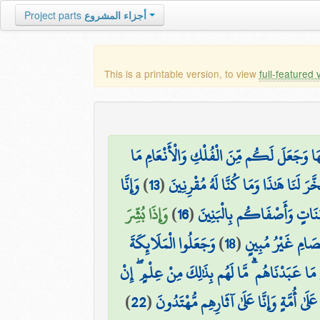
Project parts
أجزاء المشروع
This is a printable version, to view
full-featured 
هَا وَجَعَلَ لَكُم مِّنَ الْفُلْكِ وَالْأَنْعَامِ مَا
وَإِنَّا
)
13
(
رَ لَنَا هَٰذَا وَمَا كُنَّا لَهُ مُقْرِنِينَ
وَإِذَا بُشِّرَ
)
16
(
ُ بَنَاتٍ وَأَصْفَاكُم بِالْبَنِينَ
وَجَعَلُوا الْمَلَائِكَةَ
)
18
(
خِصَامِ غَيْرُ مُبِينٍ
ُ مَا عَبَدْنَاهُم ۗ مَّا لَهُم بِذَٰلِكَ مِنْ عِلْمٍ ۖ إِنْ
)
22
(
عَلَىٰ أُمَّةٍ وَإِنَّا عَلَىٰ آثَارِهِم مُّهْتَدُونَ