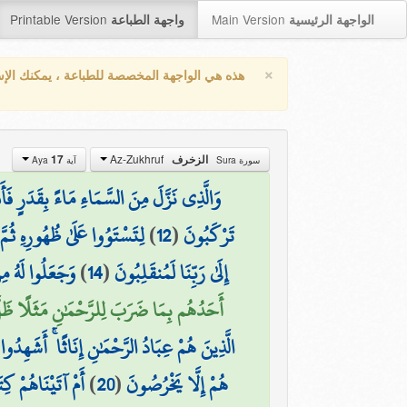
Printable Version
Main Version
الواجهة الرئيسية
واجهة الطباعة
×
هذه هي الواجهة المخصصة للطباعة ، يمكنك الإ
Az-Zukhruf
17
الزخرف
سورة Sura
آية Aya
وَالَّذِي نَزَّلَ مِنَ السَّمَاءِ مَاءً بِقَدَرٍ فَأَنش
لِتَسْتَوُوا عَلَىٰ ظُهُورِهِ ثُمّ
)
12
(
تَرْكَبُونَ
وَجَعَلُوا لَهُ مِ
)
14
(
إِلَىٰ رَبِّنَا لَمُنقَلِبُونَ
أَحَدُهُم بِمَا ضَرَبَ لِلرَّحْمَٰنِ مَثَلًا ظَلّ)
الَّذِينَ هُمْ عِبَادُ الرَّحْمَٰنِ إِنَاثًا ۚ أَشَهِدُ
أَمْ آتَيْنَاهُمْ كِ
)
20
(
هُمْ إِلَّا يَخْرُصُونَ