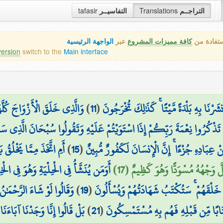
tafasir
التفاسيــر
Translations
التراجــم
ستفادة من
كافة مميزات المشروع
عبر
الواجهة الرئيسية
version
switch to the
Main interface
وَالَّذِي خَلَقَ الْأَزْوَاجَ كُلَّ
)
11
(
َرْنَا بِهِ بَلْدَةً مَّيْتًا ۚ كَذَٰلِكَ تُخْرَجُونَ
َ تَذْكُرُوا نِعْمَةَ رَبِّكُمْ إِذَا اسْتَوَيْتُمْ عَلَيْهِ وَتَقُولُوا سُبْحَانَ الَّذِي سَخَّ
أَمِ اتَّخَذَ مِمَّا يَخْلُق
)
15
(
نْ عِبَادِهِ جُزْءًا ۚ إِنَّ الْإِنسَانَ لَكَفُورٌ مُّبِينٌ
َ وَجْهُهُ مُسْوَدًّا وَهُوَ كَظِيمٌ (17
أَوَمَن يُنَشَّأُ فِي الْحِلْيَةِ وَهُوَ فِي الْ
وَقَالُوا لَوْ شَاءَ الرَّحْمَٰن
)
19
(
وا خَلْقَهُمْ ۚ سَتُكْتَبُ شَهَادَتُهُمْ وَيُسْأَلُونَ
بَلْ قَالُوا إِنَّا وَجَدْنَا آبَاءَنَا 
)
21
(
تَابًا مِّن قَبْلِهِ فَهُم بِهِ مُسْتَمْسِكُونَ