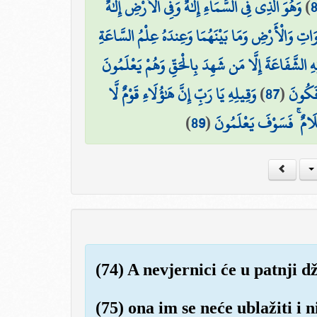
وَهُوَ الَّذِي فِي السَّمَاءِ إِلَٰهٌ وَفِي الْأَرْضِ إِلَٰهٌ ۚ
)
وَاتِ وَالْأَرْضِ وَمَا بَيْنَهُمَا وَعِندَهُ عِلْمُ السَّاعَةِ
 الشَّفَاعَةَ إِلَّا مَن شَهِدَ بِالْحَقِّ وَهُمْ يَعْلَمُونَ
وَقِيلِهِ يَا رَبِّ إِنَّ هَٰؤُلَاءِ قَوْمٌ لَّا
)
87
(
ؤْفَكُونَ
)
89
(
َامٌ ۚ فَسَوْفَ يَعْلَمُونَ
(74) A nevjernici će u patnji 
(75) ona im se neće ublažiti i 