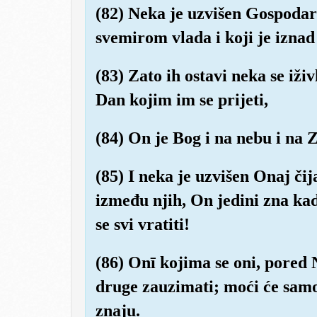
(82) Neka je uzvišen Gospodar
svemirom vlada i koji je izna
(83) Zato ih ostavi neka se iži
Dan kojim im se prijeti,
(84) On je Bog i na nebu i na 
(85) I neka je uzvišen Onaj čij
između njih, On jedini zna kad
se svi vratiti!
(86) Onī kojima se oni, pored 
druge zauzimati; moći će samo 
znaju.