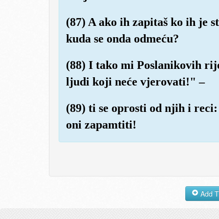
(87) A ako ih zapitaš ko ih je 
kuda se onda odmeću?
(88) I tako mi Poslanikovih ri
ljudi koji neće vjerovati!" –
(89) ti se oprosti od njih i rec
oni zapamtiti!