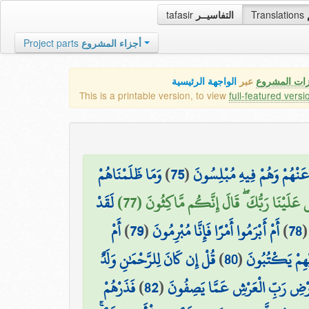
tafasir
التفاسيــر
Translations
Project parts
أجزاء المشروع
زات المشروع
عبر
الواجهة الرئيسية
This is a printable version, to view
full-featured versi
وَمَا ظَلَمْنَاهُمْ
)
75
(
ُ عَنْهُمْ وَهُمْ فِيهِ مُبْلِسُونَ
ِ عَلَيْنَا رَبُّكَ ۖ قَالَ إِنَّكُم مَّاكِثُونَ (77
لَقَدْ
أَمْ
)
79
(
أَمْ أَبْرَمُوا أَمْرًا فَإِنَّا مُبْرِمُونَ
)
78
قُلْ إِن كَانَ لِلرَّحْمَٰنِ وَلَدٌ
)
80
(
َيْهِمْ يَكْتُبُونَ
فَذَرْهُمْ
)
82
(
رْضِ رَبِّ الْعَرْشِ عَمَّا يَصِفُونَ