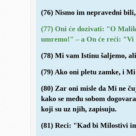
(76) Nismo im nepravedni bili,
(77) Oni će dozivati: "O Mali
umremo!" – a On će reći: "Vi ć
(78) Mi vam Istinu šaljemo, ali
(79) Ako oni pletu zamke, i M
(80) Zar oni misle da Mi ne č
kako se među sobom dogovaraj
koji su uz njih, zapisuju.
(81) Reci: "Kad bi Milostivi im