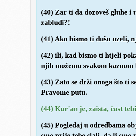
(40) Zar ti da dozoveš gluhe i u
zabludi?!
(41) Ako bismo ti dušu uzeli, n
(42) ili, kad bismo ti htjeli p
njih možemo svakom kaznom k
(43) Zato se drži onoga što ti se
Pravome putu.
(44) Kur'an je, zaista, čast te
(45) Pogledaj u odredbama ob
smo prije tebe slali, da li smo