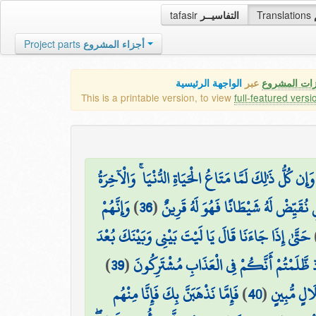
tafasir
التفاسيــر
Translations
Project parts
أجزاء المشروع
زات المشروع
عبر
الواجهة الرئيسية
This is a printable version, to view
full-featured versi
وَإِن كُلُّ ذَٰلِكَ لَمَّا مَتَاعُ الْحَيَاةِ الدُّنْيَا ۚ وَالْآخِرَةُ
وَإِنَّهُمْ
)
36
(
قَيِّضْ لَهُ شَيْطَانًا فَهُوَ لَهُ قَرِينٌ
حَتَّىٰ إِذَا جَاءَنَا قَالَ يَا لَيْتَ بَيْنِي وَبَيْنَكَ بُعْدَ
)
39
(
ذ ظَّلَمْتُمْ أَنَّكُمْ فِي الْعَذَابِ مُشْتَرِكُونَ
فَإِمَّا نَذْهَبَنَّ بِكَ فَإِنَّا مِنْهُم
)
40
(
الٍ مُّبِينٍ