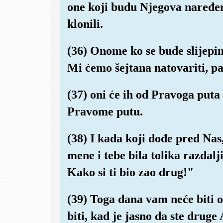
one koji budu Njegova naređen
klonili.
(36) Onome ko se bude slijepim
Mi ćemo šejtana natovariti, p
(37) oni će ih od Pravoga puta 
Pravome putu.
(38) I kada koji dođe pred Nas
mene i tebe bila tolika razdalj
Kako si ti bio zao drug!"
(39) Toga dana vam neće biti o
biti, kad je jasno da ste druge