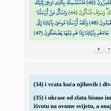
فَاسْتَمْسِكْ بِالَّذِي أُوحِيَ إِلَيْكَ ۖ
)
42
(
ُقْتَدِرُونَ
ْمِكَ ۖ وَسَوْفَ تُسْأَلُونَ (44
وَاسْأَلْ مَنْ أَرْسَلْنَا
وَلَقَدْ أَرْسَلْنَا مُوسَىٰ بِآيَاتِنَا إِلَىٰ
)
45
(
عْبَدُونَ
)
47
(
َا جَاءَهُم بِآيَاتِنَا إِذَا هُم مِّنْهَا يَضْحَكُونَ
(34) i vrata kuća njihovih i d
(35) i ukrase od zlata bismo im
životu na ovome svijetu, a ona