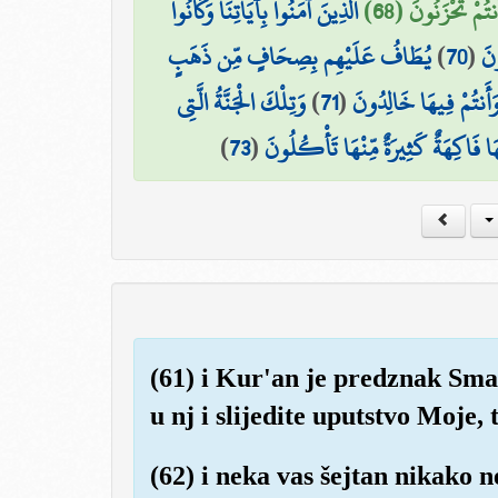
ُمْ تَحْزَنُونَ (68
الَّذِينَ آمَنُوا بِآيَاتِنَا وَكَانُوا
يُطَافُ عَلَيْهِم بِصِحَافٍ مِّن ذَهَبٍ
)
70
(
ونَ
وَتِلْكَ الْجَنَّةُ الَّتِي
)
71
(
وَأَنتُمْ فِيهَا خَالِدُونَ
)
73
(
 فَاكِهَةٌ كَثِيرَةٌ مِّنْهَا تَأْكُلُونَ
(61) i Kur'an je predznak Sma
u nj i slijedite uputstvo Moje, 
(62) i neka vas šejtan nikako n