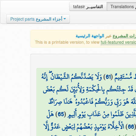
tafasir
التفاسيــر
Translations
Project parts
أجزاء المشروع
زات المشروع
عبر
الواجهة الرئيسية
This is a printable version, to view
full-featured versi
وَلَا يَصُدَّنَّكُمُ الشَّيْطَانُ ۖ إِنَّهُ
)
61
(
طٌ مُّسْتَقِيمٌ
الَ قَدْ جِئْتُكُم بِالْحِكْمَةِ وَلِأُبَيِّنَ لَكُم بَعْضَ
للَّهَ هُوَ رَبِّي وَرَبُّكُمْ فَاعْبُدُوهُ ۚ هَٰذَا صِرَاطٌ
هَلْ
)
65
(
ِلَّذِينَ ظَلَمُوا مِنْ عَذَابِ يَوْمٍ أَلِيمٍ
الْأَخِلَّاءُ يَوْمَئِذٍ بَعْضُهُمْ لِبَعْضٍ عَدُوٌّ إِلَّا
)
66