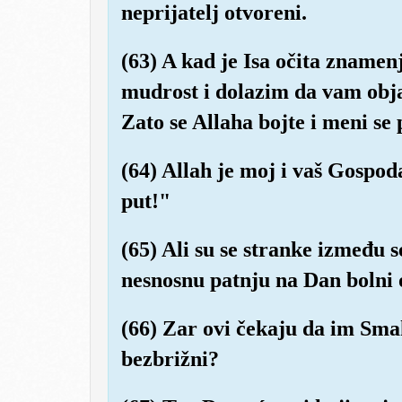
neprijatelj otvoreni.
(63) A kad je Isa očita zname
mudrost i dolazim da vam obja
Zato se Allaha bojte i meni se
(64) Allah je moj i vaš Gospoda
put!"
(65) Ali su se stranke između s
nesnosnu patnju na Dan bolni 
(66) Zar ovi čekaju da im Smak
bezbrižni?