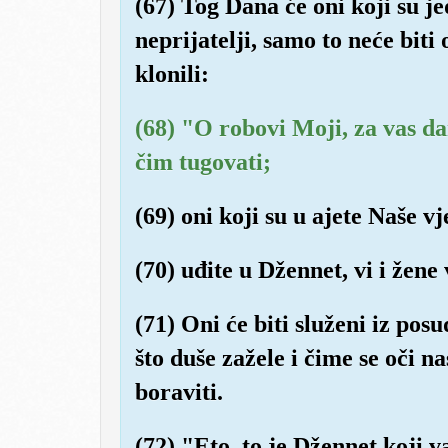
(67) Tog Dana će oni koji su je
neprijatelji, samo to neće biti 
klonili:
(68) "O robovi Moji, za vas dan
čim tugovati;
(69) oni koji su u ajete Naše vje
(70) uđite u Džennet, vi i žene
(71) Oni će biti služeni iz posu
što duše zažele i čime se oči n
boraviti.
(72) "Eto, to je Džennet koji