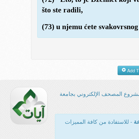
što ste radili,
(73) u njemu ćete svakovrsnog 
شروع المصحف الإلكتروني بجامعة
- للاستفادة من كافة المميزات
عة