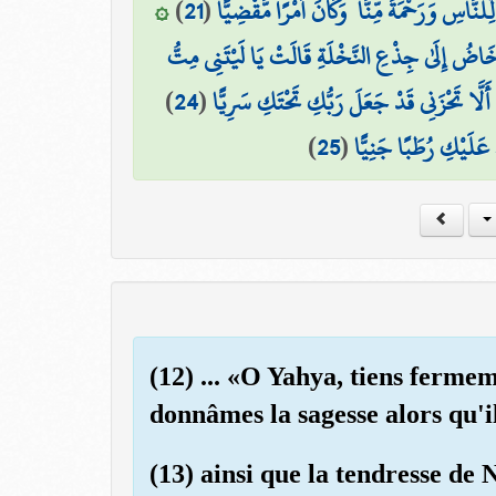
۞
)
21
(
ِلنَّاسِ وَرَحْمَةً مِّنَّا ۚ وَكَانَ أَمْرًا مَّقْضِيًّا
خَاضُ إِلَىٰ جِذْعِ النَّخْلَةِ قَالَتْ يَا لَيْتَنِي مِتُّ
)
24
(
أَلَّا تَحْزَنِي قَدْ جَعَلَ رَبُّكِ تَحْتَكِ سَرِيًّا
)
25
(
 عَلَيْكِ رُطَبًا جَنِيًّا
(12) ... «O Yahya, tiens ferme
donnâmes la sagesse alors qu'il
(13) ainsi que la tendresse de N