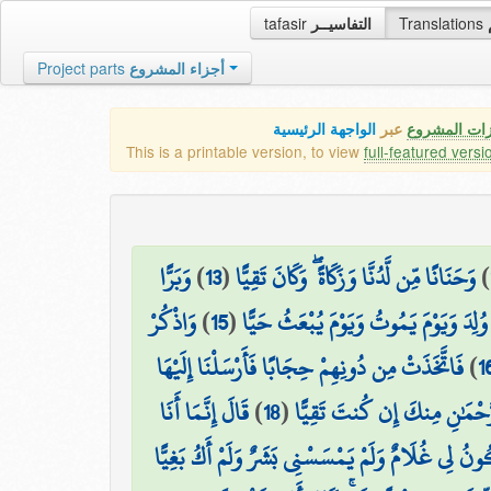
tafasir
التفاسيــر
Translations
Project parts
أجزاء المشروع
زات المشروع
عبر
الواجهة الرئيسية
This is a printable version, to view
full-featured versi
وَبَرًّا
)
13
(
وَحَنَانًا مِّن لَّدُنَّا وَزَكَاةً ۖ وَكَانَ تَقِيًّا
)
وَاذْكُرْ
)
15
(
وُلِدَ وَيَوْمَ يَمُوتُ وَيَوْمَ يُبْعَثُ حَيًّا
فَاتَّخَذَتْ مِن دُونِهِمْ حِجَابًا فَأَرْسَلْنَا إِلَيْهَا
)
1
قَالَ إِنَّمَا أَنَا
)
18
(
لرَّحْمَٰنِ مِنكَ إِن كُنتَ تَقِيًّا
ُونُ لِي غُلَامٌ وَلَمْ يَمْسَسْنِي بَشَرٌ وَلَمْ أَكُ بَغِيًّا