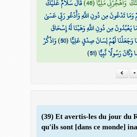
َّكَ ۖ وَاهْجُرْنِي مَلِيًّا (46
قَالَ سَلَامٌ عَلَيْكَ ۖ
ْ وَمَا تَدْعُونَ مِن دُونِ اللَّهِ وَأَدْعُو رَبِّي عَسَىٰ
وَمَا يَعْبُدُونَ مِن دُونِ اللَّهِ وَهَبْنَا لَهُ إِسْحَاقَ
وَاذْكُرْ
)
50
(
نَا وَجَعَلْنَا لَهُمْ لِسَانَ صِدْقٍ عَلِيًّا
)
51
(
وَكَانَ رَسُولًا نَّبِيًّا
(39) Et avertis-les du jour du 
qu'ils sont [dans ce monde] inat