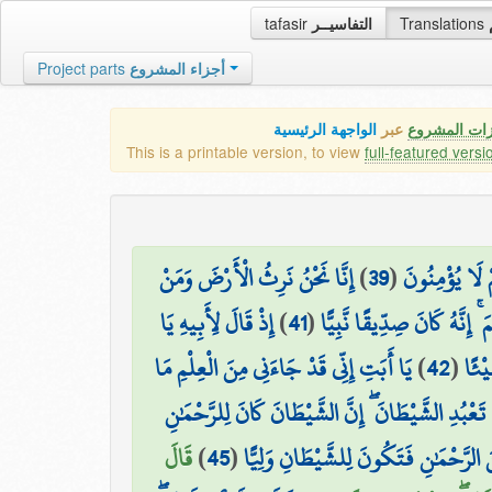
tafasir
التفاسيــر
Translations
Project parts
أجزاء المشروع
زات المشروع
عبر
الواجهة الرئيسية
This is a printable version, to view
full-featured versi
إِنَّا نَحْنُ نَرِثُ الْأَرْضَ وَمَنْ
)
39
(
ْ لَا يُؤْمِنُونَ
إِذْ قَالَ لِأَبِيهِ يَا
)
41
(
 إِنَّهُ كَانَ صِدِّيقًا نَّبِيًّا
يَا أَبَتِ إِنِّي قَدْ جَاءَنِي مِنَ الْعِلْمِ مَا
)
42
(
يْئًا
 تَعْبُدِ الشَّيْطَانَ ۖ إِنَّ الشَّيْطَانَ كَانَ لِلرَّحْمَٰنِ
قَالَ
)
45
(
الرَّحْمَٰنِ فَتَكُونَ لِلشَّيْطَانِ وَلِيًّا