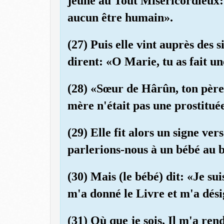
jeûne au Tout Miséricordieux:
aucun être humain».
(27) Puis elle vint auprès des si
dirent: «O Marie, tu as fait u
(28) «Sœur de Hârûn, ton père
mère n'était pas une prostitué
(29) Elle fit alors un signe ver
parlerions-nous à un bébé au 
(30) Mais (le bébé) dit: «Je sui
m'a donné le Livre et m'a dés
(31) Où que je sois, Il m'a re