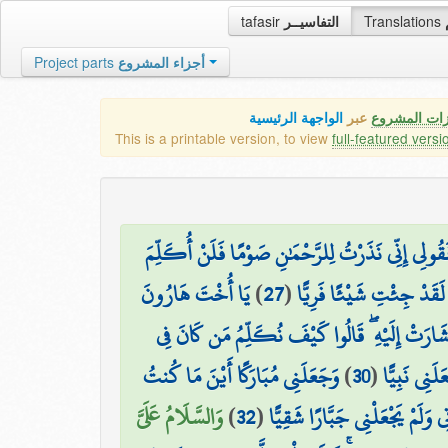
tafasir
التفاسيــر
Translations
Project parts
أجزاء المشروع
زات المشروع
عبر
الواجهة الرئيسية
This is a printable version, to view
full-featured versi
 فَقُولِي إِنِّي نَذَرْتُ لِلرَّحْمَٰنِ صَوْمًا فَلَنْ أُكَلِّمَ
يَا أُخْتَ هَارُونَ
)
27
(
مُ لَقَدْ جِئْتِ شَيْئًا فَرِيًّا
َشَارَتْ إِلَيْهِ ۖ قَالُوا كَيْفَ نُكَلِّمُ مَن كَانَ فِي
وَجَعَلَنِي مُبَارَكًا أَيْنَ مَا كُنتُ
)
30
(
لَنِي نَبِيًّا
وَالسَّلَامُ عَلَيَّ
)
32
(
َتِي وَلَمْ يَجْعَلْنِي جَبَّارًا شَقِيًّا