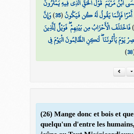
َى ابْنُ مَرْيَمَ ۚ قَوْلَ الْحَقِّ الَّذِي فِيهِ يَمْتَرُونَ
وَإِنَّ
)
35
(
ىٰ أَمْرًا فَإِنَّمَا يَقُولُ لَهُ كُن فَيَكُونُ
فَاخْتَلَفَ الْأَحْزَابُ مِن بَيْنِهِمْ ۖ فَوَيْلٌ لِّلَّذِينَ
ْصِرْ يَوْمَ يَأْتُونَنَا ۖ لَٰكِنِ الظَّالِمُونَ الْيَوْمَ فِي
)
38
(26) Mange donc et bois et que 
quelqu'un d'entre les humains,