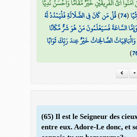
نَ آمَنُوا أَيُّ الْفَرِيقَيْنِ خَيْرٌ مَّقَامًا وَأَحْسَنُ نَدِيًّا
قُلْ مَن كَانَ فِي الضَّلَالَةِ فَلْيَمْدُدْ لَهُ
)
74
(
ْيًا
 وَإِمَّا السَّاعَةَ فَسَيَعْلَمُونَ مَنْ هُوَ شَرٌّ مَّكَانًا
ۗ وَالْبَاقِيَاتُ الصَّالِحَاتُ خَيْرٌ عِندَ رَبِّكَ ثَوَابًا
)
7
(65) Il est le Seigneur des cieux
entre eux. Adore-Le donc, et s