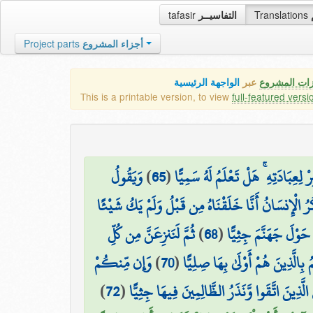
tafasir
التفاسيــر
Translations
Project parts
أجزاء المشروع
زات المشروع
عبر
الواجهة الرئيسية
This is a printable version, to view
full-featured versi
وَيَقُولُ
)
65
(
ِعِبَادَتِهِ ۚ هَلْ تَعْلَمُ لَهُ سَمِيًّا
ُرُ الْإِنسَانُ أَنَّا خَلَقْنَاهُ مِن قَبْلُ وَلَمْ يَكُ شَيْئًا
ثُمَّ لَنَنزِعَنَّ مِن كُلِّ
)
68
(
 حَوْلَ جَهَنَّمَ جِثِيًّا
وَإِن مِّنكُمْ
)
70
(
ُ بِالَّذِينَ هُمْ أَوْلَىٰ بِهَا صِلِيًّا
)
72
(
ي الَّذِينَ اتَّقَوا وَّنَذَرُ الظَّالِمِينَ فِيهَا جِثِيًّا