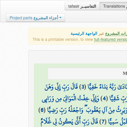
tafasir
التفاسيــر
Translations
Project parts
أجزاء المشروع
زات المشروع
عبر
الواجهة الرئيسية
This is a printable version, to view
full-featured versi
قَالَ رَبِّ إِنِّي وَهَنَ
)
3
(
َادَىٰ رَبَّهُ نِدَاءً خَفِيًّا
وَإِنِّي خِفْتُ الْمَوَالِيَ مِن وَرَائِي
)
4
(
بِّ شَقِيًّا
)
6
(
وَيَرِثُ مِنْ آلِ يَعْقُوبَ ۖ وَاجْعَلْهُ رَبِّ رَضِيًّا
قَالَ رَبِّ أَنَّىٰ يَكُونُ لِي غُلَامٌ
)
7
(
قَبْلُ سَمِيًّا