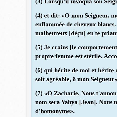
(3) Lorsqu'il invoqua son Seig
(4) et dit: «O mon Seigneur, mes
enflammée de cheveux blancs. 
malheureux [déçu] en te prian
(5) Je crains [le comportement
propre femme est stérile. Acc
(6) qui hérite de moi et hérite 
soit agréable, ô mon Seigneur»
(7) «O Zacharie, Nous t'annonç
nom sera Yahya [Jean]. Nous n
d'homonyme».