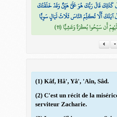
َ كَذَٰلِكَ قَالَ رَبُّكَ هُوَ عَلَيَّ هَيِّنٌ وَقَدْ خَلَقْتُكَ
َ آيَتُكَ أَلَّا تُكَلِّمَ النَّاسَ ثَلَاثَ لَيَالٍ سَوِيًّا
لَيْهِمْ أَن سَبِّحُوا بُكْرَةً وَعَشِيًّا (11
(1) Kâf, Hâ', Yâ', 'Aîn, Sâd.
(2) C'est un récit de la misér
serviteur Zacharie.