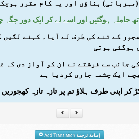
(مہربانی) بناؤں اور یہ کام مقرر ہوچکا
 کھجور کے تنے کی طرف لے آیا۔ کہنے لگیں 
 ہوگئی ہوتی
ے کی جانب سے فرشتے نے ان کو آواز دی کہ 
چے ایک چشمہ جاری کردیا ہے
إضافة ترجمة
Add Translation