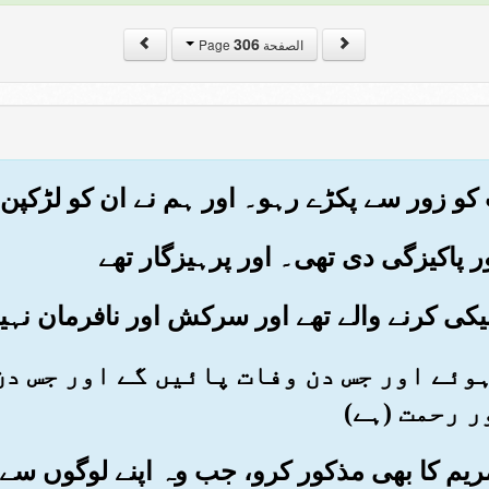
306
الصفحة Page
دا ہوئے اور جس دن وفات پائیں گے اور جس 
ر رحمت (ہے)
یں مریم کا بھی مذکور کرو، جب وہ اپنے لوگوں