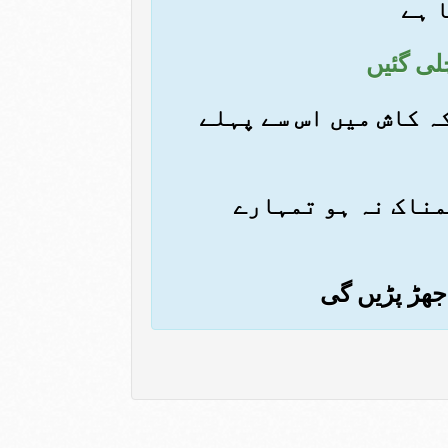
 ہے
کہ کاش میں اس سے پہلے
غمناک نہ ہو تمہارے