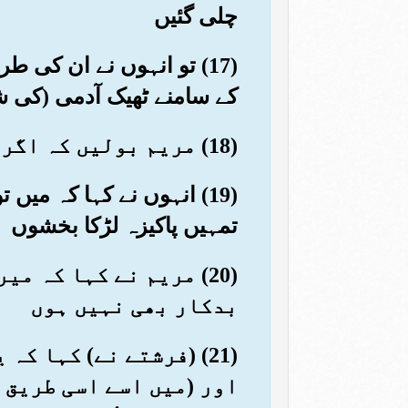
چلی گئیں
(17) تو انہوں نے ان کی
کے سامنے ٹھیک آدمی (کی ش
(18) مریم بولیں کہ اگر تم پرہیزگار ہو تو میں تم سے خدا کی پناہ مانگتی ہوں
(19) انہوں نے کہا کہ میں
تمہیں پاکیزہ لڑکا بخشوں
(20) مریم نے کہا کہ 
بدکار بھی نہیں ہوں
(21) (فرشتے نے) کہا 
اور (میں اسے اسی طریق 