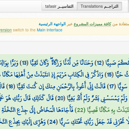
التراجــم
Translations
التفاسيــر
tafasir
ستفادة من
كافة مميزات المشروع
عبر
الواجهة الرئيسية
version
switch to the
Main interface
لْحُكْمَ صَبِيًّا
(
12
)
وَحَنَانًا مِّن لَّدُنَّا وَزَكَاةً ۖ وَكَانَ تَقِيًّا
(
13
)
وَبَرًّا بِوَا
َثُ حَيًّا
(
15
)
وَاذْكُرْ فِي الْكِتَابِ مَرْيَمَ إِذِ انتَبَذَتْ مِنْ أَهْلِهَا مَكَانًا شَ
 سَوِيًّا
(
17
)
قَالَتْ إِنِّي أَعُوذُ بِالرَّحْمَٰنِ مِنكَ إِن كُنتَ تَقِيًّا
(
18
)
قَال
لَمْ يَمْسَسْنِي بَشَرٌ وَلَمْ أَكُ بَغِيًّا
(
20
)
قَالَ كَذَٰلِكِ قَالَ رَبُّكِ هُوَ عَلَيَّ 
َذَتْ بِهِ مَكَانًا قَصِيًّا (22)
فَأَجَاءَهَا الْمَخَاضُ إِلَىٰ جِذْعِ النَّخْلَةِ ق
َّا تَحْزَنِي قَدْ جَعَلَ رَبُّكِ تَحْتَكِ سَرِيًّا
(
24
)
وَهُزِّي إِلَيْكِ بِجِذْعِ النَّخ