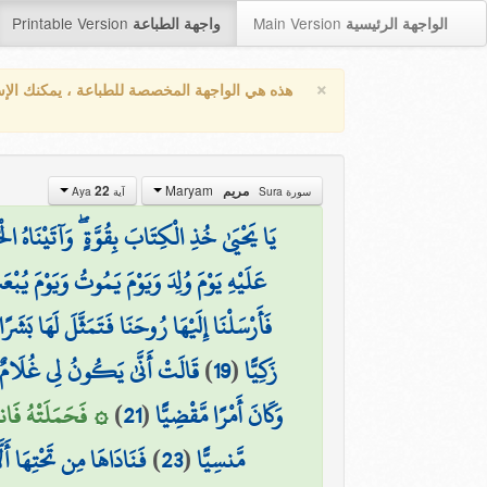
Printable Version
Main Version
الواجهة الرئيسية
واجهة الطباعة
×
هذه هي الواجهة المخصصة للطباعة ، يمكنك الإ
Maryam
مريم
22
سورة Sura
آية Aya
يَا يَحْيَىٰ خُذِ الْكِتَابَ بِقُوَّةٍ ۖ وَآتَيْنَاهُ ا
عَلَيْهِ يَوْمَ وُلِدَ وَيَوْمَ يَمُوتُ وَيَوْمَ يُبْع
فَأَرْسَلْنَا إِلَيْهَا رُوحَنَا فَتَمَثَّلَ لَهَا بَشَرًا
زَكِيًّا
(
19
)
قَالَتْ أَنَّىٰ يَكُونُ لِي غُلَامٌ وَ
وَكَانَ أَمْرًا مَّقْضِيًّا
(
21
)
۞ فَحَمَلَتْهُ فَانتَب
مَّنسِيًّا
(
23
)
فَنَادَاهَا مِن تَحْتِهَا أَل