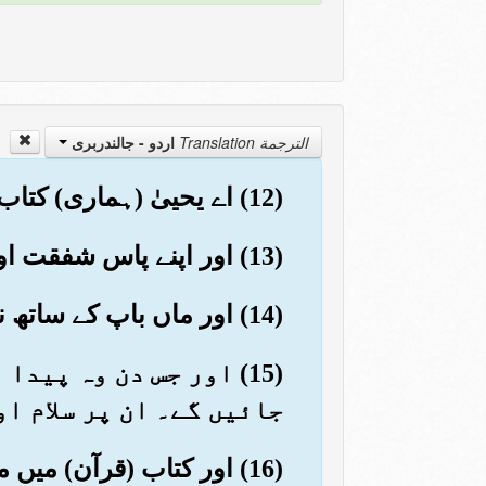
الترجمة Translation
اردو - جالندربرى
(12) اے یحییٰ (ہماری) کتاب کو زور سے پکڑے رہو۔ اور ہم نے ان کو لڑکپن میں دانائی عطا فرمائی تھی
(13) اور اپنے پاس شفقت اور پاکیزگی دی تھی۔ اور پرہیزگار تھے
(14) اور ماں باپ کے ساتھ نیکی کرنے والے تھے اور سرکش اور نافرمان نہیں تھے
(15) اور جس دن وہ پی
جائیں گے۔ ان پر سلام او
(16) اور کتاب (قرآن) م