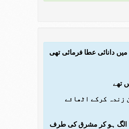
دن زندہ کرکے اٹھائے
 سے الگ ہو کر مشرق کی طرف