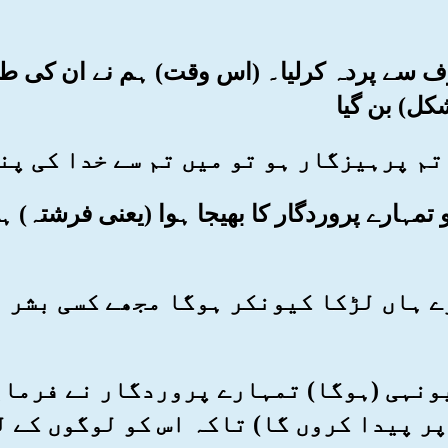
 طرف سے پردہ کرلیا۔ (اس وقت) ہم نے ان کی طر
کل) بن گیا
 تو تمہارے پروردگار کا بھیجا ہوا (یعنی فرشتہ) 
میرے ہاں لڑکا کیونکر ہوگا مجھے کسی بشر 
کہ یونہی (ہوگا) تمہارے پروردگار نے فرما
پر پیدا کروں گا) تاکہ اس کو لوگوں کے 