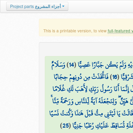
أجزاء المشروع
Project parts
This is a printable version, to view
full-featured 
لِدَيْهِ وَلَمْ يَكُن جَبَّارًا عَصِيًّا
(
14
)
وَسَلَامٌ
رْقِيًّا
(
16
)
فَاتَّخَذَتْ مِن دُونِهِمْ حِجَابًا
َ إِنَّمَا أَنَا رَسُولُ رَبِّكِ لِأَهَبَ لَكِ غُلَامًا
هَيِّنٌ ۖ وَلِنَجْعَلَهُ آيَةً لِّلنَّاسِ وَرَحْمَةً مِّنَّا ۚ
َالَتْ يَا لَيْتَنِي مِتُّ قَبْلَ هَٰذَا وَكُنتُ نَسْيًا
ْلَةِ تُسَاقِطْ عَلَيْكِ رُطَبًا جَنِيًّا
(
25
)