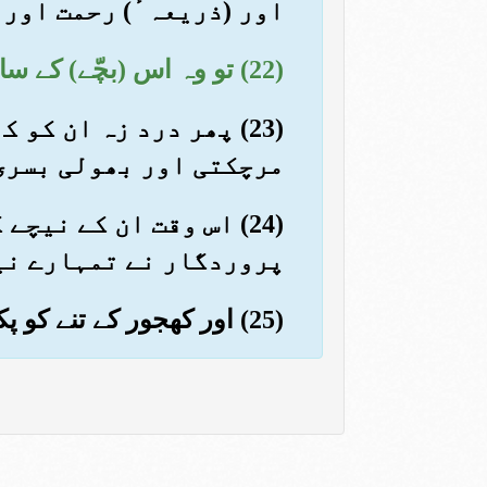
اور (ذریعہٴ) رحمت اور 
(22) تو وہ اس (بچّے) کے ساتھ حاملہ ہوگئیں اور اسے لے کر ایک دور جگہ چلی گئیں
(23) پھر درد زہ ان کو
مرچکتی اور بھولی بسری
(24) اس وقت ان کے نیچ
پروردگار نے تمہارے نی
(25) اور کھجور کے تنے کو پکڑ کر اپنی طرف ہلاؤ تم پر تازہ تازہ کھجوریں جھڑ پڑیں گی