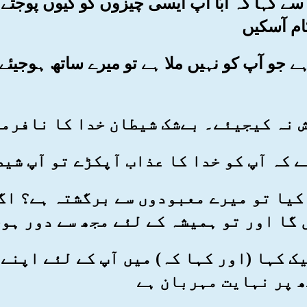
اپ سے کہا کہ ابّا آپ ایسی چیزوں کو کیوں پوجتے
ام آسکیں
ملا ہے جو آپ کو نہیں ملا ہے تو میرے ساتھ ہوجی
یم کیا تو میرے معبودوں سے برگشتہ ہے؟ اگ
گا اور تو ہمیشہ کے لئے مجھ سے دور ہو
علیک کہا (اور کہا کہ) میں آپ کے لئے اپن
ھ پر نہایت مہربان ہے