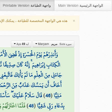
Printable Version
Main Version
الواجهة الرئيسية
واجهة الطباعة
×
هذه هي الواجهة المخصصة للطباعة ، يمكنك الإ
Maryam
مريم
49
سورة Sura
آية Aya
وَأَنذِرْهُمْ يَوْمَ الْحَسْرَةِ إِذْ قُضِيَ الْأَم
الْكِتَابِ إِبْرَاهِيمَ ۚ إِنَّهُ كَانَ صِدِّيقًا نَّبِ
جَاءَنِي مِنَ الْعِلْمِ مَا لَمْ يَأْتِكَ فَاتَّبِعْن
أَخَافُ أَن يَمَسَّكَ عَذَابٌ مِّنَ الرَّحْمَٰنِ
مَلِيًّا
(
46
)
قَالَ سَلَامٌ عَلَيْكَ ۖ سَأَسْتَغْف
بِدُعَاءِ رَبِّي شَقِيًّا
(
48
)
فَلَمَّا اعْتَزَلَهُمْ 