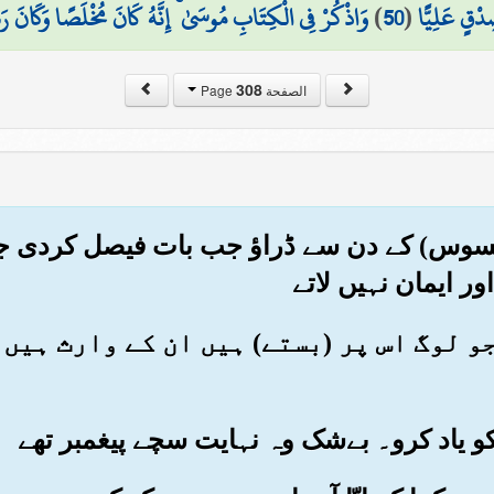
دْقٍ عَلِيًّا
(
50
)
وَاذْكُرْ فِي الْكِتَابِ مُوسَىٰ ۚ إِنَّهُ كَانَ مُخْلَصًا وَكَانَ رَسُو
308
الصفحة Page
وافسوس) کے دن سے ڈراؤ جب بات فیصل کردی جا
ر ایمان نہیں لاتے
ر جو لوگ اس پر (بستے) ہیں ان کے وارث ہی