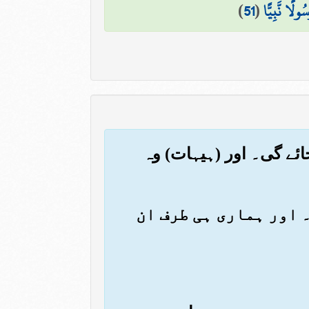
لًا نَّبِيًّا
(
51
)
ئے گی۔ اور (ہیہات) وہ
ں۔ اور ہماری ہی طرف ان