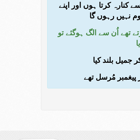
ے کنارہ کرتا ہوں اور اپنے
وم نہیں رہوں گا
ے تھے اُن سے الگ ہوگئے تو
ا