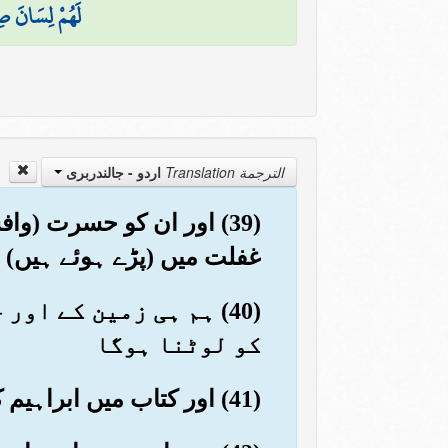
لَهُمْ لِسَانَ صِ
الترجمة Translation
اردو - جالندربرى
(39) اور ان کو حسرت (
غفلت میں (پڑے ہوئے ہیں) او
(40) ہم ہی زمین کے او
کو لوٹنا ہوگا
(41) اور کتاب میں ابراہیم کو یاد کرو۔ بےشک وہ نہایت سچے پیغمبر تھے