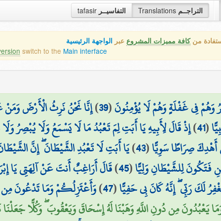
التراجــم
Translations
التفاسيــر
tafasir
ستفادة من
كافة مميزات المشروع
عبر
الواجهة الرئيسية
version
switch to the
Main interface
ْرُ وَهُمْ فِي غَفْلَةٍ وَهُمْ لَا يُؤْمِنُونَ
(
39
)
إِنَّا نَحْنُ نَرِثُ الْأَرْضَ وَمَنْ عَل
يًّا
(
41
)
إِذْ قَالَ لِأَبِيهِ يَا أَبَتِ لِمَ تَعْبُدُ مَا لَا يَسْمَعُ وَلَا يُبْصِرُ وَل
ِي أَهْدِكَ صِرَاطًا سَوِيًّا
(
43
)
يَا أَبَتِ لَا تَعْبُدِ الشَّيْطَانَ ۖ إِنَّ الشَّيْطَا
 فَتَكُونَ لِلشَّيْطَانِ وَلِيًّا
(
45
)
قَالَ أَرَاغِبٌ أَنتَ عَنْ آلِهَتِي يَا إِبْرَاهِ
ِرُ لَكَ رَبِّي ۖ إِنَّهُ كَانَ بِي حَفِيًّا
(
47
)
وَأَعْتَزِلُكُمْ وَمَا تَدْعُونَ مِن د
وَمَا يَعْبُدُونَ مِن دُونِ اللَّهِ وَهَبْنَا لَهُ إِسْحَاقَ وَيَعْقُوبَ ۖ وَكُلًّا جَعَلْنَا نَبِي