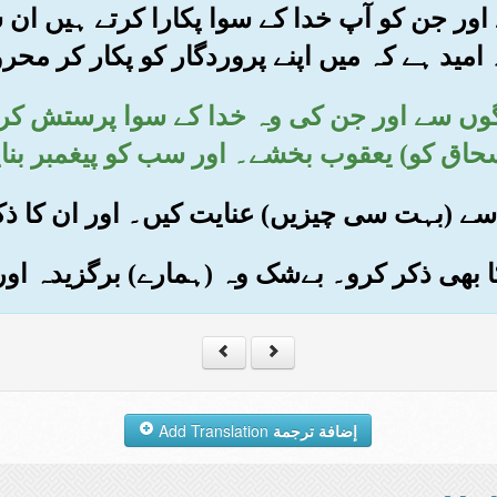
ے اور جن کو آپ خدا کے سوا پکارا کرتے ہیں ان س
امید ہے کہ میں اپنے پروردگار کو پکار کر محر
 لوگوں سے اور جن کی وہ خدا کے سوا پرستش کرت
حاق کو) یعقوب بخشے۔ اور سب کو پیغمبر بنای
إضافة ترجمة
Add Translation