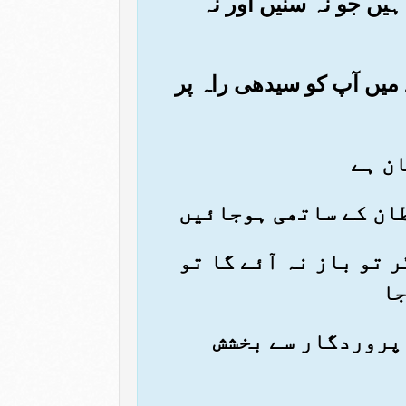
 ہیں جو نہ سنیں اور نہ
ئے میں آپ کو سیدھی راہ پر
ر تو باز نہ آئے گا تو
جا
ے پروردگار سے بخشش