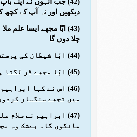
(42) جب انہوں نے اپنے ب
دیکھیں اور نہ آپ کے کچھ ک
(43) ابّا مجھے ایسا علم 
چلا دوں گا
(44) ابّا شیطان کی پرستش نہ کیجیئے۔ بےشک شیطان خدا کا نافرمان ہے
(45) ابّا مجھے ڈر لگتا ہے کہ آپ کو خدا کا عذاب آپکڑے تو آپ شیطان کے ساتھی ہوجائیں
(46) اس نے کہا ابراہ
میں تجھے سنگسار کردوں 
(47) ابراہیم نے سلام 
مانگوں گا۔ بےشک وہ مج