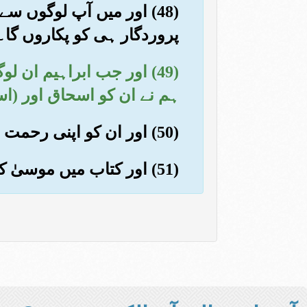
(48) اور میں آپ لوگوں س
پروردگار ہی کو پکاروں گا۔ 
(49) اور جب ابراہیم ان
ہم نے ان کو اسحاق اور (اس
(50) اور ان کو اپنی رحمت سے (بہت سی چیزیں) عنایت کیں۔ اور ان کا ذکر جمیل بلند کیا
(51) اور کتاب میں موسیٰ کا بھی ذکر کرو۔ بےشک وہ (ہمارے) برگزیدہ اور پیغمبر مُرسل تھے