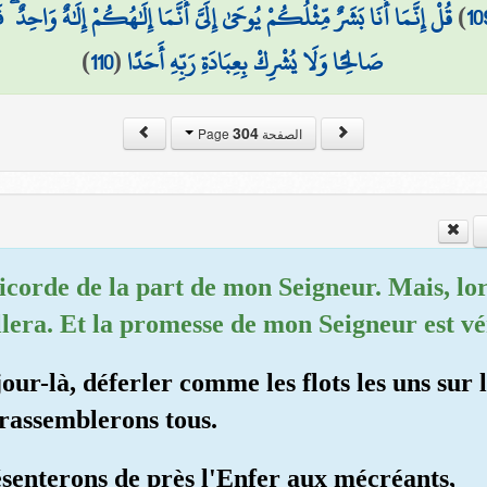
قُلْ إِنَّمَا أَنَا بَشَرٌ مِّثْلُكُمْ يُوحَىٰ إِلَيَّ أَنَّمَا إِلَٰهُكُمْ إِلَٰهٌ وَاحِدٌ
)
10
)
110
(
صَالِحًا وَلَا يُشْرِكْ بِعِبَادَةِ رَبِّهِ أَحَدًا
304
الصفحة Page
éricorde de la part de mon Seigneur. Mais, l
llera. Et la promesse de mon Seigneur est vé
jour-là, déferler comme les flots les uns sur l
 rassemblerons tous.
ésenterons de près l'Enfer aux mécréants,