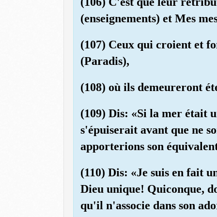
(106) C'est que leur rétribu
(enseignements) et Mes mes
(107) Ceux qui croient et f
(Paradis),
(108) où ils demeureront é
(109) Dis: «Si la mer était 
s'épuiserait avant que ne s
apporterions son équivalen
(110) Dis: «Je suis en fait
Dieu unique! Quiconque, don
qu'il n'associe dans son ad