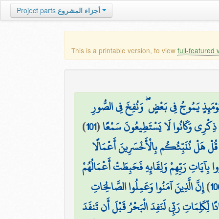
Project parts
أجزاء المشروع
This is a printable version, to view
full-featured 
۞ مَئِذٍ يَمُوجُ فِي بَعْضٍ ۖ وَنُفِخَ فِي الصُّورِ
)
101
(
 ذِكْرِي وَكَانُوا لَا يَسْتَطِيعُونَ سَمْعًا
قُلْ هَلْ نُنَبِّئُكُم بِالْأَخْسَرِينَ أَعْمَالًا
ا بِآيَاتِ رَبِّهِمْ وَلِقَائِهِ فَحَبِطَتْ أَعْمَالُهُمْ
إِنَّ الَّذِينَ آمَنُوا وَعَمِلُوا الصَّالِحَاتِ
)
10
ًا لِّكَلِمَاتِ رَبِّي لَنَفِدَ الْبَحْرُ قَبْلَ أَن تَنفَدَ