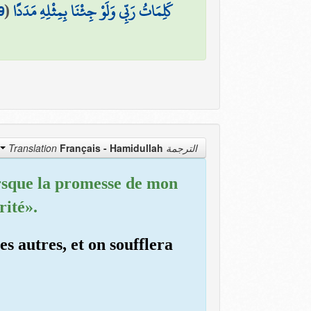
9
(
كَلِمَاتُ رَبِّي وَلَوْ جِئْنَا بِمِثْلِهِ مَدَدًا
Français - Hamidullah
الترجمة Translation
orsque la promesse de mon
rité».
es autres, et on soufflera