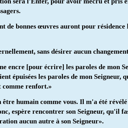
tion sera l'Enfer, pour avoir mécru et pris e
sagers.
ont de bonnes œuvres auront pour résidence 
ternellement, sans désirer aucun changement
une encre [pour écrire] les paroles de mon S
oient épuisées les paroles de mon Seigneur,
t comme renfort.»
 un être humain comme vous. Il m'a été révélé
c, espère rencontrer son Seigneur, qu'il fas
oration aucun autre à son Seigneur».