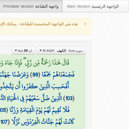
Printable Version
Main Version
الواجهة الرئيسية
واجهة الطباعة
×
هذه هي الواجهة المخصصة للطباعة ، يمكنك الإ
Al-Kahf
98
الكهف
سورة Sura
آية Aya
قَالَ هَٰذَا رَحْمَةٌ مِّن رَّبِّي ۖ فَإِذَا جَاءَ وَع)
وَعَرَضْنَا جَهَنَّمَ 
)
99
(
فَجَمَعْنَاهُمْ جَمْعًا
أَفَحَسِبَ الَّذِينَ كَفَرُوا أَن يَتَّخِذُوا عِبَ
الَّذِينَ ضَلَّ سَعْيُهُمْ فِي الْحَيَاةِ الدّ
)
103
(
105
(
فَلَا نُقِيمُ لَهُمْ يَوْمَ الْقِيَامَةِ وَزْنًا
)
107
(
كَانَتْ لَهُمْ جَنَّاتُ الْفِرْدَوْسِ نُزُلًا