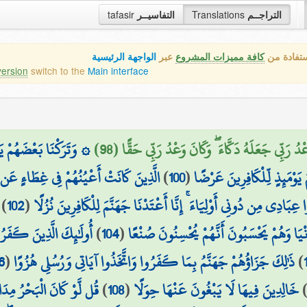
tafasir
التفاسيــر
Translations
التراجــم
ستفادة من
كافة مميزات المشروع
عبر
الواجهة الرئيسية
version
switch to the
Main interface
ْدُ رَبِّي جَعَلَهُ دَكَّاءَ ۖ وَكَانَ وَعْدُ رَبِّي حَقًّا (98
وَتَرَكْنَا بَعْضَهُمْ يَوْ
الَّذِينَ كَانَتْ أَعْيُنُهُمْ فِي غِطَاءٍ عَن
)
100
(
يَوْمَئِذٍ لِّلْكَافِرِينَ عَرْضًا
)
102
(
ادِي مِن دُونِي أَوْلِيَاءَ ۚ إِنَّا أَعْتَدْنَا جَهَنَّمَ لِلْكَافِرِينَ نُزُلًا
أُولَٰئِكَ الَّذِينَ كَفَرُو
)
104
(
ُنْيَا وَهُمْ يَحْسَبُونَ أَنَّهُمْ يُحْسِنُونَ صُنْعًا
6
(
ذَٰلِكَ جَزَاؤُهُمْ جَهَنَّمُ بِمَا كَفَرُوا وَاتَّخَذُوا آيَاتِي وَرُسُلِي هُزُوًا
)
قُل لَّوْ كَانَ الْبَحْرُ مِدَاد
)
108
(
خَالِدِينَ فِيهَا لَا يَبْغُونَ عَنْهَا حِوَلًا