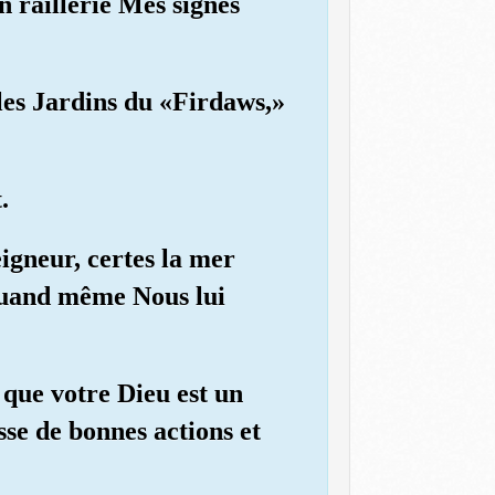
n raillerie Mes signes
les Jardins du «Firdaws,»
.
eigneur, certes la mer
 quand même Nous lui
 que votre Dieu est un
se de bonnes actions et