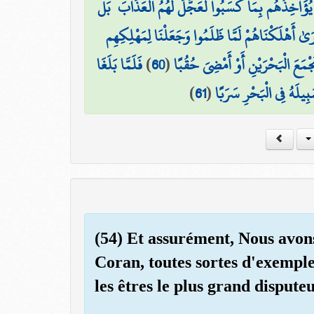
وْ يُؤَاخِذُهُم بِمَا كَسَبُوا لَعَجَّلَ لَهُمُ الْعَذَابَ ۚ بَل
َىٰ أَهْلَكْنَاهُمْ لَمَّا ظَلَمُوا وَجَعَلْنَا لِمَهْلِكِهِم
فَلَمَّا بَلَغَا
)
60
(
َجْمَعَ الْبَحْرَيْنِ أَوْ أَمْضِيَ حُقُبًا
)
61
(
َبِيلَهُ فِي الْبَحْرِ سَرَبًا
(54) Et assurément, Nous avons
Coran, toutes sortes d'exempl
les êtres le plus grand disputeu