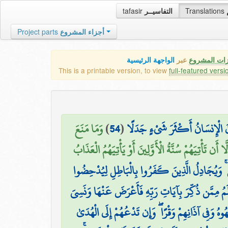
tafasir
التفاسيــر
Translations
Project parts
أجزاء المشروع
زات المشروع
عبر
الواجهة الرئيسية
This is a printable version, to view
full-featured versi
وَمَا مَنَعَ
)
54
(
َانَ الْإِنسَانُ أَكْثَرَ شَيْءٍ جَدَلًا
أَن تَأْتِيَهُمْ سُنَّةُ الْأَوَّلِينَ أَوْ يَأْتِيَهُمُ الْعَذَابُ
ينَ ۚ وَيُجَادِلُ الَّذِينَ كَفَرُوا بِالْبَاطِلِ لِيُدْحِضُوا
َمُ مِمَّن ذُكِّرَ بِآيَاتِ رَبِّهِ فَأَعْرَضَ عَنْهَا وَنَسِيَ
هُوهُ وَفِي آذَانِهِمْ وَقْرًا ۖ وَإِن تَدْعُهُمْ إِلَى الْهُدَىٰ