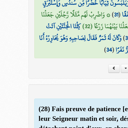
 وَيَلْبَسُونَ ثِيَابًا خُضْرًا مِّن سُندُسٍ وَإِسْتَبْرَقٍ
۞ وَاضْرِبْ لَهُم مَّثَلًا رَّجُلَيْنِ جَعَلْنَا
)
31
(
َقًا
ْنَا بَيْنَهُمَا زَرْعًا (32
كِلْتَا الْجَنَّتَيْنِ آتَتْ
وَكَانَ لَهُ ثَمَرٌ فَقَالَ لِصَاحِبِهِ وَهُوَ يُحَاوِرُهُ أَنَا
)
3
)
34
(
 نَفَرًا
(28) Fais preuve de patience [
leur Seigneur matin et soir, dé