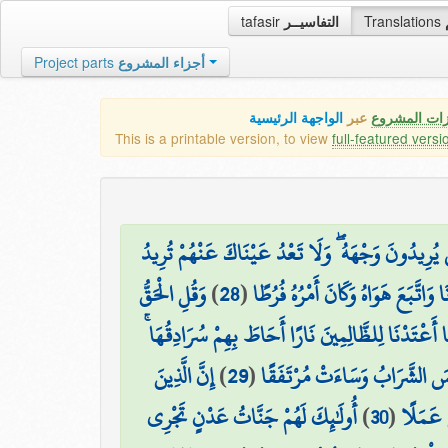
tafasir
التفاسيــر
Translations
Project parts
أجزاء المشروع
زات المشروع
عبر
الواجهة الرئيسية
This is a printable version, to view
full-featured versi
ِ يُرِيدُونَ وَجْهَهُ ۖ وَلَا تَعْدُ عَيْنَاكَ عَنْهُمْ تُرِيدُ
وَقُلِ الْحَقُّ
)
28
(
 وَاتَّبَعَ هَوَاهُ وَكَانَ أَمْرُهُ فُرُطًا
 أَعْتَدْنَا لِلظَّالِمِينَ نَارًا أَحَاطَ بِهِمْ سُرَادِقُهَا
إِنَّ الَّذِينَ
)
29
(
ئْسَ الشَّرَابُ وَسَاءَتْ مُرْتَفَقًا
أُولَٰئِكَ لَهُمْ جَنَّاتُ عَدْنٍ تَجْرِي
)
30
(
َ عَمَلًا