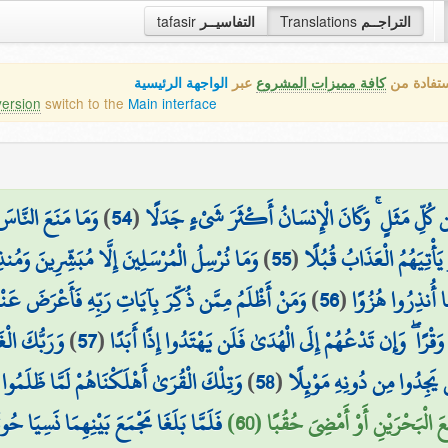
tafasir
التفاسيــر
Translations
التراجــم
ستفادة من
كافة مميزات المشروع
عبر
الواجهة الرئيسية
version
switch to the
Main interface
وَمَا مَنَعَ النَّاسَ
)
54
(
ِن كُلِّ مَثَلٍ ۚ وَكَانَ الْإِنسَانُ أَكْثَرَ شَيْءٍ جَدَلًا
وَمَا نُرْسِلُ الْمُرْسَلِينَ إِلَّا مُبَشِّرِينَ وَمُ
)
55
(
وْ يَأْتِيَهُمُ الْعَذَابُ قُبُلًا
وَمَنْ أَظْلَمُ مِمَّن ذُكِّرَ بِآيَاتِ رَبِّهِ فَأَعْرَضَ عَنْهَا
)
56
(
َا أُنذِرُوا هُزُوًا
وَرَبُّكَ الْغ
)
57
(
وَقْرًا ۖ وَإِن تَدْعُهُمْ إِلَى الْهُدَىٰ فَلَن يَهْتَدُوا إِذًا أَبَدًا
وَتِلْكَ الْقُرَىٰ أَهْلَكْنَاهُمْ لَمَّا ظَلَمُوا و
)
58
(
َن يَجِدُوا مِن دُونِهِ مَوْئِلًا
عَ الْبَحْرَيْنِ أَوْ أَمْضِيَ حُقُبًا (60
فَلَمَّا بَلَغَا مَجْمَعَ بَيْنِهِمَا نَسِيَا حُو