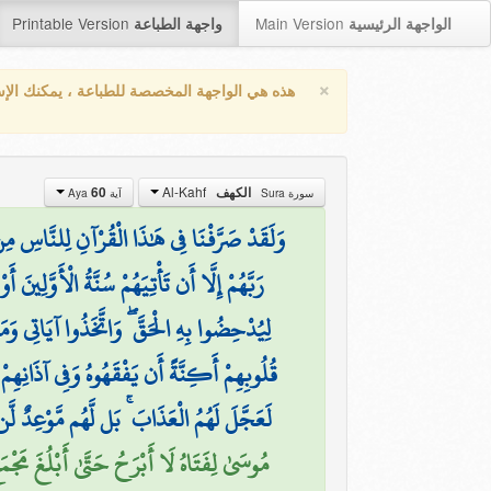
Printable Version
Main Version
الواجهة الرئيسية
واجهة الطباعة
×
هذه هي الواجهة المخصصة للطباعة ، يمكنك الإ
Al-Kahf
60
الكهف
سورة Sura
آية Aya
وَلَقَدْ صَرَّفْنَا فِي هَٰذَا الْقُرْآنِ لِلنَّاسِ م
رَبَّهُمْ إِلَّا أَن تَأْتِيَهُمْ سُنَّةُ الْأَوَّلِينَ أَ
لِيُدْحِضُوا بِهِ الْحَقَّ ۖ وَاتَّخَذُوا آيَاتِي وَم
قُلُوبِهِمْ أَكِنَّةً أَن يَفْقَهُوهُ وَفِي آذَانِهِمْ 
لَعَجَّلَ لَهُمُ الْعَذَابَ ۚ بَل لَّهُم مَّوْعِدٌ لّ
مُوسَىٰ لِفَتَاهُ لَا أَبْرَحُ حَتَّىٰ أَبْلُغَ مَجْمَ)