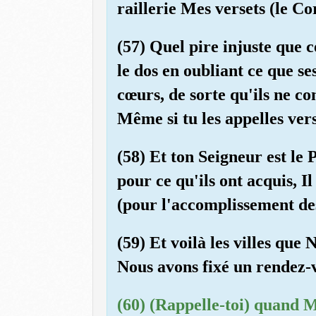
raillerie Mes versets (le Co
(57) Quel pire injuste que c
le dos en oubliant ce que s
cœurs, de sorte qu'ils ne c
Même si tu les appelles vers
(58) Et ton Seigneur est le 
pour ce qu'ils ont acquis, I
(pour l'accomplissement des
(59) Et voilà les villes que
Nous avons fixé un rendez-v
(60) (Rappelle-toi) quand Mo