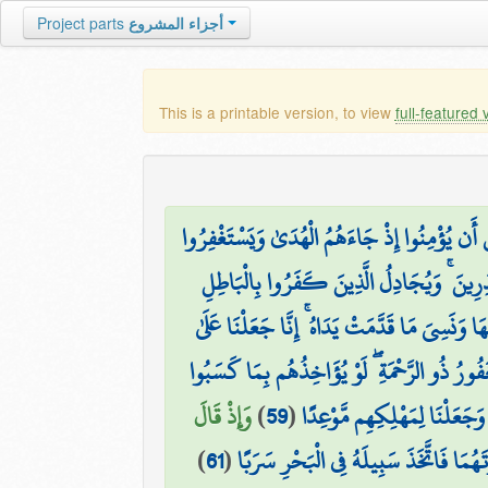
Project parts
أجزاء المشروع
This is a printable version, to view
full-featured 
 أَن يُؤْمِنُوا إِذْ جَاءَهُمُ الْهُدَىٰ وَيَسْتَغْفِرُوا
نذِرِينَ ۚ وَيُجَادِلُ الَّذِينَ كَفَرُوا بِالْبَاطِلِ
 وَنَسِيَ مَا قَدَّمَتْ يَدَاهُ ۚ إِنَّا جَعَلْنَا عَلَىٰ
َفُورُ ذُو الرَّحْمَةِ ۖ لَوْ يُؤَاخِذُهُم بِمَا كَسَبُوا
وَإِذْ قَالَ
)
59
(
َجَعَلْنَا لِمَهْلِكِهِم مَّوْعِدًا
)
61
(
تَهُمَا فَاتَّخَذَ سَبِيلَهُ فِي الْبَحْرِ سَرَبًا