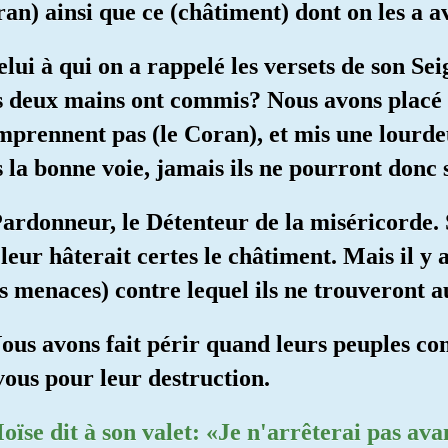
ran) ainsi que ce (châtiment) dont on les a av
elui à qui on a rappelé les versets de son Se
es deux mains ont commis? Nous avons placé d
omprennent pas (le Coran), et mis une lourdeu
 la bonne voie, jamais ils ne pourront donc 
Pardonneur, le Détenteur de la miséricorde. S
l leur hâterait certes le châtiment. Mais il y
 menaces) contre lequel ils ne trouveront a
 Nous avons fait périr quand leurs peuples co
ous pour leur destruction.
ïse dit à son valet: «Je n'arrêterai pas avan