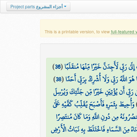
Project parts
أجزاء المشروع
This is a printable version, to view
full-featured 
)
36
(
ِلَىٰ رَبِّي لَأَجِدَنَّ خَيْرًا مِّنْهَا مُنقَلَبًا
)
38
(
َا هُوَ اللَّهُ رَبِّي وَلَا أُشْرِكُ بِرَبِّي أَحَدًا
 رَبِّي أَن يُؤْتِيَنِ خَيْرًا مِّن جَنَّتِكَ وَيُرْسِلَ
وَأُحِيطَ بِثَمَرِهِ فَأَصْبَحَ يُقَلِّبُ كَفَّيْهِ عَلَىٰ
َنصُرُونَهُ مِن دُونِ اللَّهِ وَمَا كَانَ مُنتَصِرًا
َلْنَاهُ مِنَ السَّمَاءِ فَاخْتَلَطَ بِهِ نَبَاتُ الْأَرْضِ