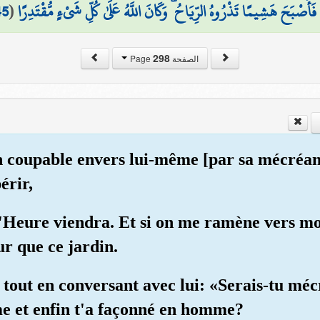
45
(
فَأَصْبَحَ هَشِيمًا تَذْرُوهُ الرِّيَاحُ ۗ وَكَانَ اللَّهُ عَلَىٰ كُلِّ شَيْءٍ مُّقْتَدِرًا
298
الصفحة Page
in coupable envers lui-même [par sa mécréanc
érir,
 l'Heure viendra. Et si on me ramène vers mo
ur que ce jardin.
 tout en conversant avec lui: «Serais-tu méc
me et enfin t'a façonné en homme?