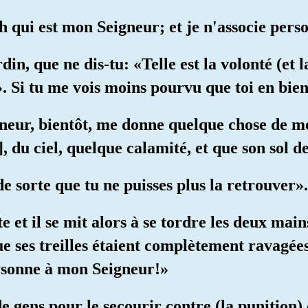
ah qui est mon Seigneur; et je n'associe per
in, que ne dis-tu: «Telle est la volonté (et l
. Si tu me vois moins pourvu que toi en biens
gneur, bientôt, me donne quelque chose de me
], du ciel, quelque calamité, et que son sol d
de sorte que tu ne puisses plus la retrouver».
te et il se mit alors à se tordre les deux main
 ses treilles étaient complètement ravagées.
ersonne à mon Seigneur!»
e gens pour le secourir contre (la punition) d