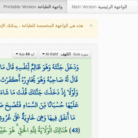
Printable Version
Main Version
الواجهة الرئيسية
واجهة الطباعة
×
هذه هي الواجهة المخصصة للطباعة ، يمكنك الإ
Al-Kahf
44
الكهف
سورة Sura
آية Aya
وَدَخَلَ جَنَّتَهُ وَهُوَ ظَالِمٌ لِّنَفْسِهِ قَالَ مَا 
قَالَ لَهُ صَاحِبُهُ وَهُوَ يُحَاوِرُهُ أَكَفَرْتَ 
وَلَوْلَا إِذْ دَخَلْتَ جَنَّتَكَ قُلْتَ مَا شَاءَ اللَّه
عَلَيْهَا حُسْبَانًا مِّنَ السَّمَاءِ فَتُصْبِحَ صَ
مَا أَنفَقَ فِيهَا وَهِيَ خَاوِيَةٌ عَلَىٰ عُرُوشِهَ
هُنَالِكَ الْوَلَايَةُ لِلَّهِ الْحَقِّ ۚ هُوَ خَيْ)
)
43
(