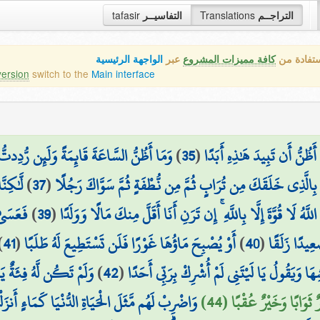
tafasir
التفاسيــر
Translations
التراجــم
ستفادة من
كافة مميزات المشروع
عبر
الواجهة الرئيسية
version
switch to the
Main interface
وَمَا أَظُنُّ السَّاعَةَ قَائِمَةً وَلَئِن رُّدِدتُّ إ
)
35
(
أَظُنُّ أَن تَبِيدَ هَٰذِهِ أَبَدًا
لَّٰكِنّ
)
37
(
بِالَّذِي خَلَقَكَ مِن تُرَابٍ ثُمَّ مِن نُّطْفَةٍ ثُمَّ سَوَّاكَ رَجُلًا
فَعَسَىٰ
)
39
(
ُ لَا قُوَّةَ إِلَّا بِاللَّهِ ۚ إِن تَرَنِ أَنَا أَقَلَّ مِنكَ مَالًا وَوَلَدًا
)
41
(
أَوْ يُصْبِحَ مَاؤُهَا غَوْرًا فَلَن تَسْتَطِيعَ لَهُ طَلَبًا
)
40
(
عِيدًا زَلَقًا
وَلَمْ تَكُن لَّهُ فِئَةٌ ي
)
42
(
ا وَيَقُولُ يَا لَيْتَنِي لَمْ أُشْرِكْ بِرَبِّي أَحَدًا
رٌ ثَوَابًا وَخَيْرٌ عُقْبًا (44
وَاضْرِبْ لَهُم مَّثَلَ الْحَيَاةِ الدُّنْيَا كَمَاءٍ أَنز