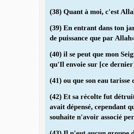
(38) Quant à moi, c'est All
(39) En entrant dans ton jard
de puissance que par Allah»
(40) il se peut que mon Sei
qu'Il envoie sur [ce dernier
(41) ou que son eau tarisse 
(42) Et sa récolte fut détrui
avait dépensé, cependant que
souhaite n'avoir associé p
(43) Il n'eut aucun groupe d