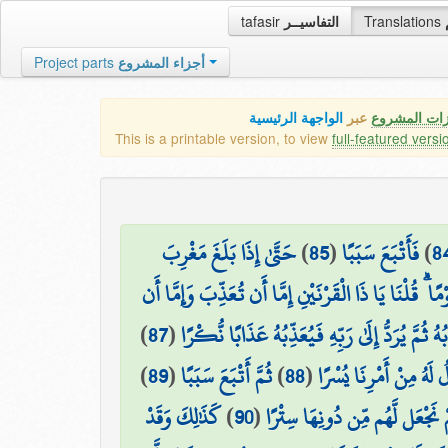
tafasir
التفاسيــر
Translations
Project parts
أجزاء المشروع
زات المشروع
عبر
الواجهة الرئيسية
This is a printable version, to view
full-featured versi
حَتَّىٰ إِذَا بَلَغَ مَغْرِبَ
)
85
(
فَأَتْبَعَ سَبَبًا
)
8
قُلْنَا يَا ذَا الْقَرْنَيْنِ إِمَّا أَن تُعَذِّبَ وَإِمَّا أَن
)
87
(
ثُمَّ يُرَدُّ إِلَىٰ رَبِّهِ فَيُعَذِّبُهُ عَذَابًا نُّكْرًا
)
89
(
ثُمَّ أَتْبَعَ سَبَبًا
)
88
(
لَهُ مِنْ أَمْرِنَا يُسْرًا
كَذَٰلِكَ وَقَدْ
)
90
(
ْ نَجْعَل لَّهُم مِّن دُونِهَا سِتْرًا