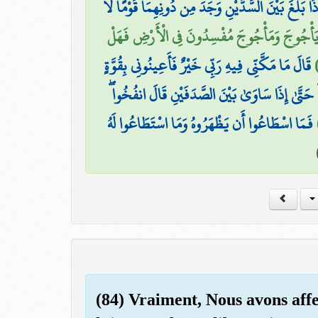
ذَا بَلَغَ بَيْنَ السَّدَّيْنِ وَجَدَ مِن دُونِهِمَا قَوْمًا لَّا
ِنَّ يَأْجُوجَ وَمَأْجُوجَ مُفْسِدُونَ فِي الْأَرْضِ فَهَلْ
قَالَ مَا مَكَّنِّي فِيهِ رَبِّي خَيْرٌ فَأَعِينُونِي بِقُوَّةٍ
ِ ۖ حَتَّىٰ إِذَا سَاوَىٰ بَيْنَ الصَّدَفَيْنِ قَالَ انفُخُوا
فَمَا اسْطَاعُوا أَن يَظْهَرُوهُ وَمَا اسْتَطَاعُوا لَهُ
(84) Vraiment, Nous avons affe