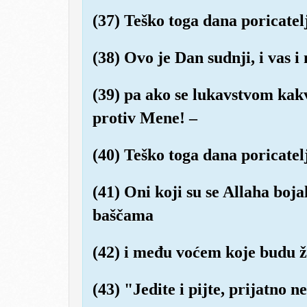
(37) Teško toga dana poricatel
(38) Ovo je Dan sudnji, i vas 
(39) pa ako se lukavstvom kakv
protiv Mene! –
(40) Teško toga dana poricatel
(41) Oni koji su se Allaha boj
baščama
(42) i među voćem koje budu že
(43) "Jedite i pijte, prijatno n