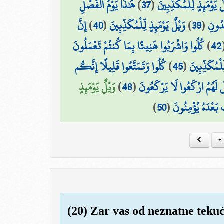
هَٰذَا يَوْمُ الْفَصْلِ ۖ
)
37
(
ٌ يَوْمَئِذٍ لِّلْمُكَذِّبِينَ
إِنَّ
)
40
(
وَيْلٌ يَوْمَئِذٍ لِّلْمُكَذِّبِينَ
)
39
(
دُونِ
كُلُوا وَاشْرَبُوا هَنِيئًا بِمَا كُنتُمْ تَعْمَلُونَ
)
42
كُلُوا وَتَمَتَّعُوا قَلِيلًا إِنَّكُم
)
45
(
ِّلْمُكَذِّبِينَ
وَيْلٌ يَوْمَئِذٍ
)
48
(
لَ لَهُمُ ارْكَعُوا لَا يَرْكَعُونَ
)
50
(
بَعْدَهُ يُؤْمِنُونَ
(20) Zar vas od neznatne teku