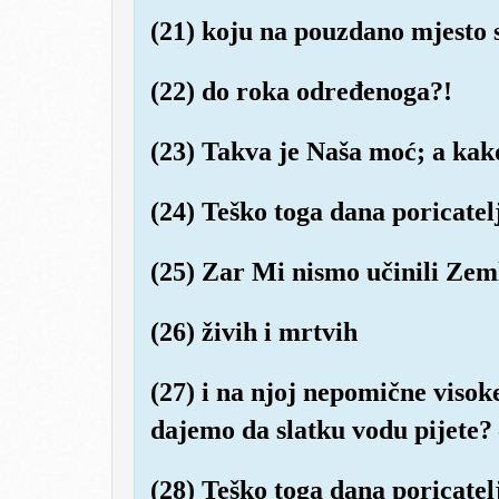
(21) koju na pouzdano mjesto 
(22) do roka određenoga?!
(23) Takva je Naša moć; a ka
(24) Teško toga dana poricatel
(25) Zar Mi nismo učinili Zem
(26) živih i mrtvih
(27) i na njoj nepomične visok
dajemo da slatku vodu pijete?
(28) Teško toga dana poricatel