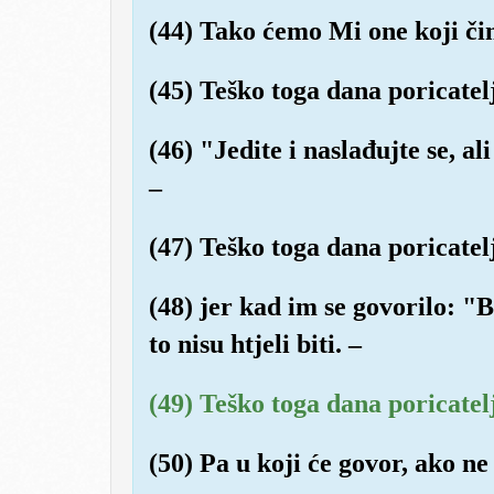
(44) Tako ćemo Mi one koji čin
(45) Teško toga dana poricatel
(46) "Jedite i naslađujte se, ali
–
(47) Teško toga dana poricatel
(48) jer kad im se govorilo: "
to nisu htjeli biti. –
(49) Teško toga dana poricatel
(50) Pa u koji će govor, ako ne