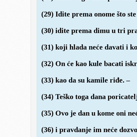
(29) Idite prema onome što ste
(30) idite prema dimu u tri p
(31) koji hlada neće davati i k
(32) On će kao kule bacati isk
(33) kao da su kamile riđe. –
(34) Teško toga dana poricatel
(35) Ovo je dan u kome oni neć
(36) i pravdanje im neće dozvol