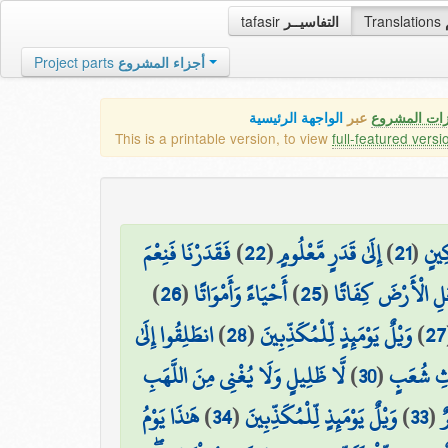
tafasir
التفاسيــر
Translations
Project parts
أجزاء المشروع
زات المشروع
عبر
الواجهة الرئيسية
This is a printable version, to view
full-featured versi
فَقَدَرْنَا فَنِعْمَ
)
22
(
إِلَىٰ قَدَرٍ مَّعْلُومٍ
)
21
(
كِينٍ
)
26
(
أَحْيَاءً وَأَمْوَاتًا
)
25
(
ْعَلِ الْأَرْضَ كِفَاتًا
انطَلِقُوا إِلَىٰ
)
28
(
وَيْلٌ يَوْمَئِذٍ لِّلْمُكَذِّبِينَ
)
27
لَّا ظَلِيلٍ وَلَا يُغْنِي مِنَ اللَّهَبِ
)
30
(
اثِ شُعَبٍ
هَٰذَا يَوْمُ
)
34
(
وَيْلٌ يَوْمَئِذٍ لِّلْمُكَذِّبِينَ
)
33
(
ٌ