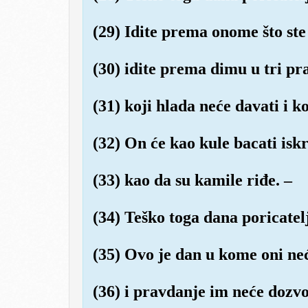
(29) Idite prema onome što ste
(30) idite prema dimu u tri p
(31) koji hlada neće davati i k
(32) On će kao kule bacati isk
(33) kao da su kamile riđe. –
(34) Teško toga dana poricatel
(35) Ovo je dan u kome oni neć
(36) i pravdanje im neće dozvol