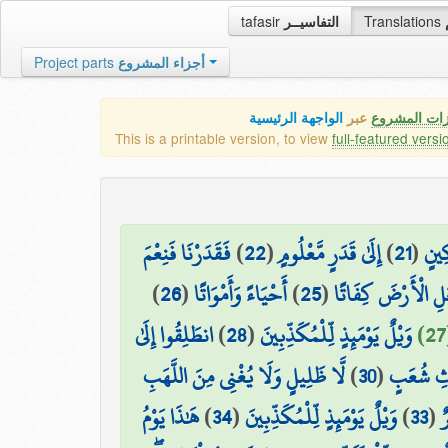
tafasir
التفاسيــر
Translations
Project parts
أجزاء المشروع
زات المشروع
عبر
الواجهة الرئيسية
This is a printable version, to view
full-featured versi
فَقَدَرْنَا فَنِعْمَ
)
22
(
إِلَىٰ قَدَرٍ مَّعْلُومٍ
)
21
(
كِينٍ
)
26
(
أَحْيَاءً وَأَمْوَاتًا
)
25
(
ْعَلِ الْأَرْضَ كِفَاتًا
انطَلِقُوا إِلَىٰ
)
28
(
وَيْلٌ يَوْمَئِذٍ لِّلْمُكَذِّبِينَ
لَّا ظَلِيلٍ وَلَا يُغْنِي مِنَ اللَّهَبِ
)
30
(
اثِ شُعَبٍ
هَٰذَا يَوْمُ
)
34
(
وَيْلٌ يَوْمَئِذٍ لِّلْمُكَذِّبِينَ
)
33
(
ٌ