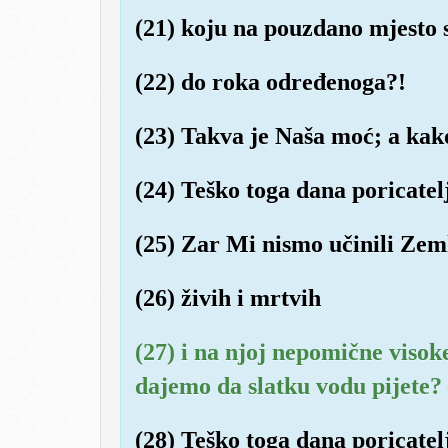
(21) koju na pouzdano mjesto 
(22) do roka određenoga?!
(23) Takva je Naša moć; a ka
(24) Teško toga dana poricatel
(25) Zar Mi nismo učinili Zem
(26) živih i mrtvih
(27) i na njoj nepomične visok
dajemo da slatku vodu pijete?
(28) Teško toga dana poricatel