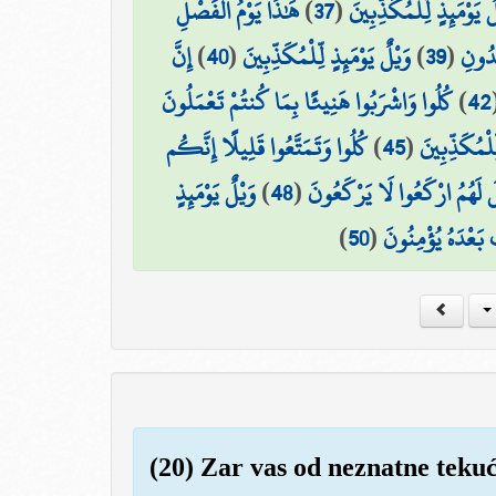
هَٰذَا يَوْمُ الْفَصْلِ ۖ
)
37
(
ٌ يَوْمَئِذٍ لِّلْمُكَذِّبِينَ
إِنَّ
)
40
(
وَيْلٌ يَوْمَئِذٍ لِّلْمُكَذِّبِينَ
)
39
(
دُونِ
كُلُوا وَاشْرَبُوا هَنِيئًا بِمَا كُنتُمْ تَعْمَلُونَ
)
42
كُلُوا وَتَمَتَّعُوا قَلِيلًا إِنَّكُم
)
45
(
ِّلْمُكَذِّبِينَ
وَيْلٌ يَوْمَئِذٍ
)
48
(
لَ لَهُمُ ارْكَعُوا لَا يَرْكَعُونَ
)
50
(
بَعْدَهُ يُؤْمِنُونَ
(20) Zar vas od neznatne teku