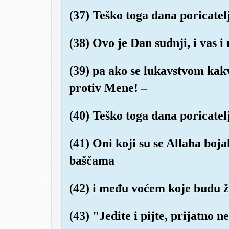
(37) Teško toga dana poricatel
(38) Ovo je Dan sudnji, i vas 
(39) pa ako se lukavstvom kakv
protiv Mene! –
(40) Teško toga dana poricatel
(41) Oni koji su se Allaha boj
baščama
(42) i među voćem koje budu že
(43) "Jedite i pijte, prijatno n