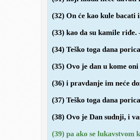
(32) On će kao kule bacati 
(33) kao da su kamile riđe. 
(34) Teško toga dana porica
(35) Ovo je dan u kome oni 
(36) i pravdanje im neće doz
(37) Teško toga dana porica
(38) Ovo je Dan sudnji, i v
(39) pa ako se lukavstvom k