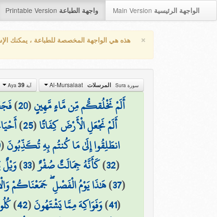
Printable Version
Main Version
الواجهة الرئيسية
واجهة الطباعة
×
هذه هي الواجهة المخصصة للطباعة ، يمكنك الإ
Al-Mursalaat
39
المرسلات
سورة Sura
آية Aya
فَجَعَ
)
20
(
أَلَمْ نَخْلُقكُّم مِّن مَّاءٍ مَّهِينٍ
أَحْيَاءً
)
25
(
أَلَمْ نَجْعَلِ الْأَرْضَ كِفَاتًا
9
(
انطَلِقُوا إِلَىٰ مَا كُنتُم بِهِ تُكَذِّبُونَ
وَيْلٌ ي
)
33
(
كَأَنَّهُ جِمَالَتٌ صُفْرٌ
)
32
(
هَٰذَا يَوْمُ الْفَصْلِ ۖ جَمَعْنَاكُمْ وَالْأَ
)
37
(
كُلُو
)
42
(
وَفَوَاكِهَ مِمَّا يَشْتَهُونَ
)
41
(