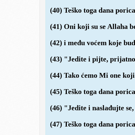
(40) Teško toga dana porica
(41) Oni koji su se Allaha 
(42) i među voćem koje budu
(43) "Jedite i pijte, prijatn
(44) Tako ćemo Mi one koji 
(45) Teško toga dana porica
(46) "Jedite i naslađujte se, 
(47) Teško toga dana porica