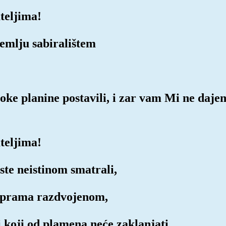
teljima!
Zemlju sabiralištem
soke planine postavili, i zar vam Mi ne daje
teljima!
ste neistinom smatrali,
i prama razdvojenom,
i koji od plamena neće zaklanjati.