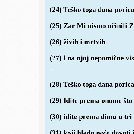
(24) Teško toga dana porica
(25) Zar Mi nismo učinili 
(26) živih i mrtvih
(27) i na njoj nepomične vi
–
(28) Teško toga dana porica
(29) Idite prema onome što 
(30) idite prema dimu u tr
(31) koji hlada neće davati 