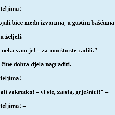
teljima!
bojali biće među izvorima, u gustim baščama
 željeli.
o neka vam je! – za ono što ste radili."
čine dobra djela nagraditi. –
teljima!
ali zakratko! – vi ste, zaista, grješnici!" –
teljima! –