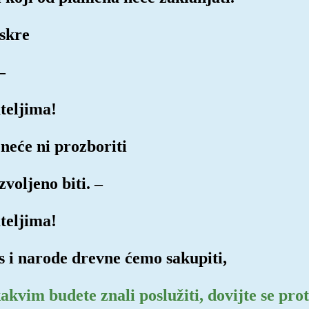
iskre
–
teljima!
neće ni prozboriti
voljeno biti. –
teljima!
as i narode drevne ćemo sakupiti,
akvim budete znali poslužiti, dovijte se pro