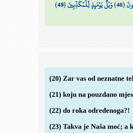
)
49
(
وَيْلٌ يَوْمَئِذٍ لِّلْمُكَذِّبِينَ
)
48
(
ُونَ
(20) Zar vas od neznatne t
(21) koju na pouzdano mjes
(22) do roka određenoga?!
(23) Takva je Naša moć; a