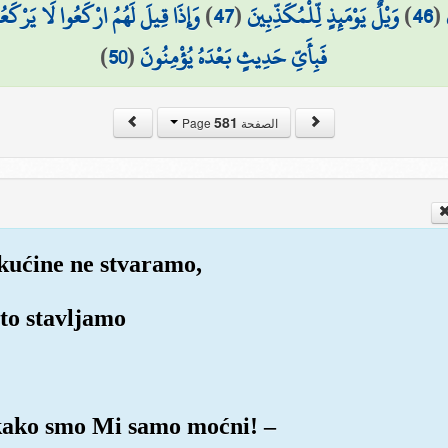
وَإِذَا قِيلَ لَهُمُ ارْكَعُوا لَا يَرْكَع
)
47
(
وَيْلٌ يَوْمَئِذٍ لِّلْمُكَذِّبِينَ
)
46
(
)
50
(
فَبِأَيِّ حَدِيثٍ بَعْدَهُ يُؤْمِنُونَ
581
الصفحة Page
ekućine ne stvaramo,
to stavljamo
 kako smo Mi samo moćni! –