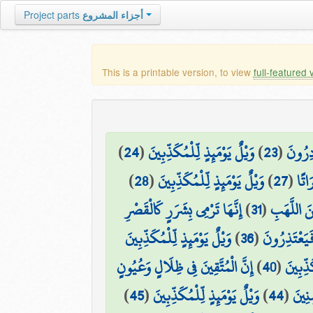
Project parts
أجزاء المشروع
This is a printable version, to view
full-featured 
)
24
(
وَيْلٌ يَوْمَئِذٍ لِّلْمُكَذِّبِينَ
)
23
(
ادِرُونَ
)
28
(
وَيْلٌ يَوْمَئِذٍ لِّلْمُكَذِّبِينَ
)
27
(
اتًا
إِنَّهَا تَرْمِي بِشَرَرٍ كَالْقَصْرِ
)
31
(
نَ اللَّهَبِ
وَيْلٌ يَوْمَئِذٍ لِّلْمُكَذِّبِينَ
)
36
(
فَيَعْتَذِرُونَ
إِنَّ الْمُتَّقِينَ فِي ظِلَالٍ وَعُيُونٍ
)
40
(
َذِّبِينَ
)
45
(
وَيْلٌ يَوْمَئِذٍ لِّلْمُكَذِّبِينَ
)
44
(
نِينَ