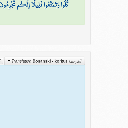
كُلُوا وَتَمَتَّعُوا قَلِيلًا إِنَّكُم مُّجْرِمُونَ
Bosanski - korkut
الترجمة Translation