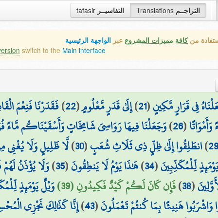
tafasir
التفاسيــر
Translations
التراجــم
ستفادة من
كافة مميزات المشروع
عبر
الواجهة الرئيسية
version
switch to the
Main interface
فَقَدَرْنَا فَنِعْمَ الْقَ
)
22
(
إِلَىٰ قَدَرٍ مَّعْلُومٍ
)
21
(
لْنَاهُ فِي قَرَارٍ مَّكِينٍ
وَجَعَلْنَا فِيهَا رَوَاسِيَ شَامِخَاتٍ وَأَسْقَيْنَاكُم مَّاءً فُرَ
)
26
(
 وَأَمْوَاتًا
لَّا ظَلِيلٍ وَلَا يُغْنِي مِ
)
30
(
انطَلِقُوا إِلَىٰ ظِلٍّ ذِي ثَلَاثِ شُعَبٍ
)
2
وَلَا يُؤْذَنُ لَهُمْ 
)
35
(
هَٰذَا يَوْمُ لَا يَنطِقُونَ
)
34
(
َوْمَئِذٍ لِّلْمُكَذِّبِينَ
وَيْلٌ يَوْمَئِذٍ لِّلْمُك
فَإِن كَانَ لَكُمْ كَيْدٌ فَكِيدُونِ (39)
)
38
(
وَّلِينَ
إِنَّا كَذَٰلِكَ نَجْزِي الْمُحْسِ
)
43
(
ا وَاشْرَبُوا هَنِيئًا بِمَا كُنتُمْ تَعْمَلُونَ