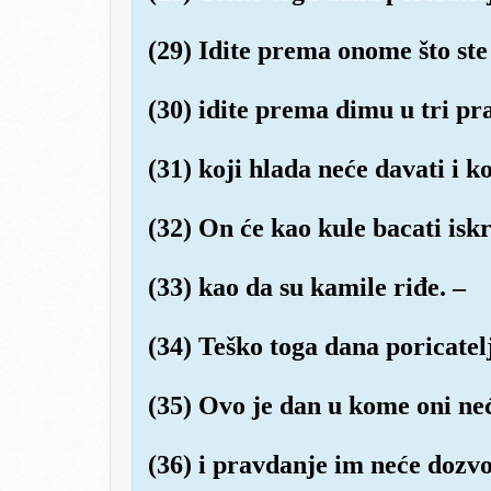
(29) Idite prema onome što ste
(30) idite prema dimu u tri p
(31) koji hlada neće davati i k
(32) On će kao kule bacati isk
(33) kao da su kamile riđe. –
(34) Teško toga dana poricatel
(35) Ovo je dan u kome oni neć
(36) i pravdanje im neće dozvol