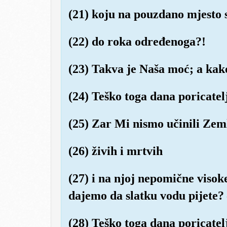
(21) koju na pouzdano mjesto 
(22) do roka određenoga?!
(23) Takva je Naša moć; a ka
(24) Teško toga dana poricatel
(25) Zar Mi nismo učinili Zem
(26) živih i mrtvih
(27) i na njoj nepomične visok
dajemo da slatku vodu pijete?
(28) Teško toga dana poricatel