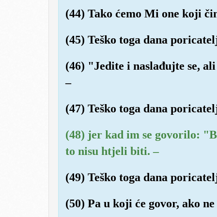
(44) Tako ćemo Mi one koji čin
(45) Teško toga dana poricatel
(46) "Jedite i naslađujte se, ali
–
(47) Teško toga dana poricatel
(48) jer kad im se govorilo: "
to nisu htjeli biti. –
(49) Teško toga dana poricatel
(50) Pa u koji će govor, ako ne