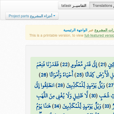
tafasir
التفاسيــر
Translations
Project parts
أجزاء المشروع
زات المشروع
عبر
الواجهة الرئيسية
This is a printable version, to view
full-featured versi
فَقَدَرْنَا فَنِعْمَ
)
22
(
إِلَىٰ قَدَرٍ مَّعْلُومٍ
)
21
(
كِينٍ
)
26
(
أَحْيَاءً وَأَمْوَاتًا
)
25
(
ْعَلِ الْأَرْضَ كِفَاتًا
انطَلِقُوا إِلَىٰ
)
28
(
وَيْلٌ يَوْمَئِذٍ لِّلْمُكَذِّبِينَ
)
27
لَّا ظَلِيلٍ وَلَا يُغْنِي مِنَ اللَّهَبِ
)
30
(
اثِ شُعَبٍ
هَٰذَا يَوْمُ
)
34
(
وَيْلٌ يَوْمَئِذٍ لِّلْمُكَذِّبِينَ
)
33
(
ٌ