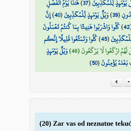
هَٰذَا يَوْمُ الْفَصْلِ ۖ
)
37
(
ٌ يَوْمَئِذٍ لِّلْمُكَذِّبِينَ
إِنَّ
)
40
(
وَيْلٌ يَوْمَئِذٍ لِّلْمُكَذِّبِينَ
)
39
(
دُونِ
كُلُوا وَاشْرَبُوا هَنِيئًا بِمَا كُنتُمْ تَعْمَلُونَ
)
42
كُلُوا وَتَمَتَّعُوا قَلِيلًا إِنَّكُم
)
45
(
ِّلْمُكَذِّبِينَ
لَ لَهُمُ ارْكَعُوا لَا يَرْكَعُونَ (48
وَيْلٌ يَوْمَئِذٍ
)
50
(
بَعْدَهُ يُؤْمِنُونَ
(20) Zar vas od neznatne teku