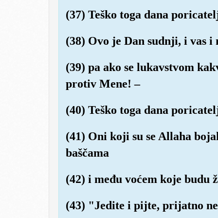
(37) Teško toga dana poricatel
(38) Ovo je Dan sudnji, i vas 
(39) pa ako se lukavstvom kakv
protiv Mene! –
(40) Teško toga dana poricatel
(41) Oni koji su se Allaha boj
baščama
(42) i među voćem koje budu že
(43) "Jedite i pijte, prijatno n