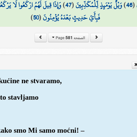
وَإِذَا قِيلَ لَهُمُ ارْكَعُوا لَا يَرْكَع
)
47
(
وَيْلٌ يَوْمَئِذٍ لِّلْمُكَذِّبِينَ
)
46
(
)
50
(
فَبِأَيِّ حَدِيثٍ بَعْدَهُ يُؤْمِنُونَ
581
الصفحة Page
ekućine ne stvaramo,
to stavljamo
 kako smo Mi samo moćni! –