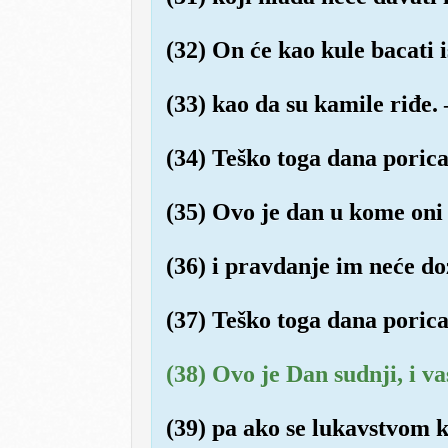
(32) On će kao kule bacati 
(33) kao da su kamile riđe. 
(34) Teško toga dana porica
(35) Ovo je dan u kome oni 
(36) i pravdanje im neće doz
(37) Teško toga dana porica
(38) Ovo je Dan sudnji, i v
(39) pa ako se lukavstvom k