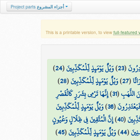
Project parts
أجزاء المشروع
This is a printable version, to view
full-featured 
)
24
(
وَيْلٌ يَوْمَئِذٍ لِّلْمُكَذِّبِينَ
)
23
(
ادِرُونَ
)
28
(
وَيْلٌ يَوْمَئِذٍ لِّلْمُكَذِّبِينَ
)
27
(
اتًا
إِنَّهَا تَرْمِي بِشَرَرٍ كَالْقَصْرِ
)
31
(
نَ اللَّهَبِ
وَيْلٌ يَوْمَئِذٍ لِّلْمُكَذِّبِينَ
)
36
(
فَيَعْتَذِرُونَ
إِنَّ الْمُتَّقِينَ فِي ظِلَالٍ وَعُيُونٍ
)
40
(
َذِّبِينَ
)
45
(
وَيْلٌ يَوْمَئِذٍ لِّلْمُكَذِّبِينَ
)
44
(
نِينَ