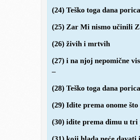
(24) Teško toga dana porica
(25) Zar Mi nismo učinili 
(26) živih i mrtvih
(27) i na njoj nepomične vi
–
(28) Teško toga dana porica
(29) Idite prema onome što 
(30) idite prema dimu u tr
(31) koji hlada neće davati 