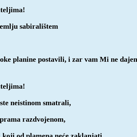
teljima!
Zemlju sabiralištem
soke planine postavili, i zar vam Mi ne daje
teljima!
ste neistinom smatrali,
i prama razdvojenom,
i koji od plamena neće zaklanjati.