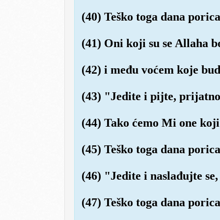
(40) Teško toga dana porica
(41) Oni koji su se Allaha 
(42) i među voćem koje budu
(43) "Jedite i pijte, prijatn
(44) Tako ćemo Mi one koji 
(45) Teško toga dana porica
(46) "Jedite i naslađujte se, 
(47) Teško toga dana porica