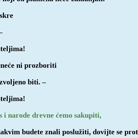
iskre
–
teljima!
neće ni prozboriti
voljeno biti. –
teljima!
as i narode drevne ćemo sakupiti,
akvim budete znali poslužiti, dovijte se pro