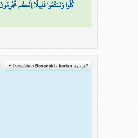
كُلُوا وَتَمَتَّعُوا قَلِيلًا إِنَّكُم مُّجْرِمُونَ
Bosanski - korkut
الترجمة Translation