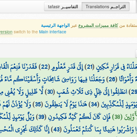
tafasir
التفاسيــر
Translations
التراجــم
ستفادة من
كافة مميزات المشروع
عبر
الواجهة الرئيسية
version
switch to the
Main interface
فَقَدَرْنَا فَنِعْمَ الْقَ
)
22
(
إِلَىٰ قَدَرٍ مَّعْلُومٍ
)
21
(
لْنَاهُ فِي قَرَارٍ مَّكِينٍ
وَجَعَلْنَا فِيهَا رَوَاسِيَ شَامِخَاتٍ وَأَسْقَيْنَاكُم مَّاءً فُرَ
)
26
(
 وَأَمْوَاتًا
لَّا ظَلِيلٍ وَلَا يُغْنِي مِ
)
30
(
انطَلِقُوا إِلَىٰ ظِلٍّ ذِي ثَلَاثِ شُعَبٍ
)
2
وَلَا يُؤْذَنُ لَهُمْ 
)
35
(
هَٰذَا يَوْمُ لَا يَنطِقُونَ
)
34
(
َوْمَئِذٍ لِّلْمُكَذِّبِينَ
وَيْلٌ يَوْمَئِذٍ لِّلْمُك
)
39
(
فَإِن كَانَ لَكُمْ كَيْدٌ فَكِيدُونِ
َّلِينَ (38
إِنَّا كَذَٰلِكَ نَجْزِي الْمُحْسِ
)
43
(
ا وَاشْرَبُوا هَنِيئًا بِمَا كُنتُمْ تَعْمَلُونَ