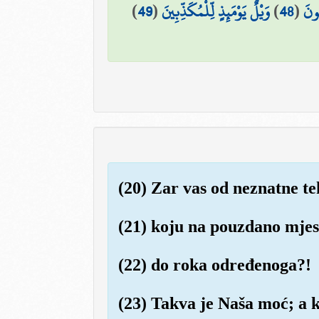
)
49
(
وَيْلٌ يَوْمَئِذٍ لِّلْمُكَذِّبِينَ
)
48
(
ُونَ
(20) Zar vas od neznatne t
(21) koju na pouzdano mjes
(22) do roka određenoga?!
(23) Takva je Naša moć; a