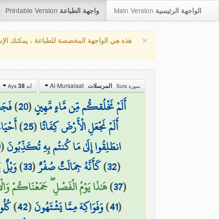
Printable Version
Main Version
الواجهة الرئيسية
واجهة الطباعة
×
هذه هي الواجهة المخصصة للطباعة ، يمكنك الإ
Al-Mursalaat
38
المرسلات
سورة Sura
آية Aya
فَجَعَ
)
20
(
أَلَمْ نَخْلُقكُّم مِّن مَّاءٍ مَّهِينٍ
أَحْيَاءً
)
25
(
أَلَمْ نَجْعَلِ الْأَرْضَ كِفَاتًا
9
(
انطَلِقُوا إِلَىٰ مَا كُنتُم بِهِ تُكَذِّبُونَ
وَيْلٌ ي
)
33
(
كَأَنَّهُ جِمَالَتٌ صُفْرٌ
)
32
(
هَٰذَا يَوْمُ الْفَصْلِ ۖ جَمَعْنَاكُمْ وَالْأَو)
)
37
(
كُلُو
)
42
(
وَفَوَاكِهَ مِمَّا يَشْتَهُونَ
)
41
(