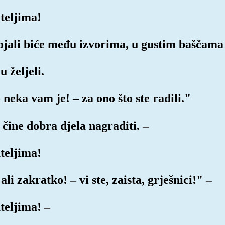
teljima!
bojali biće među izvorima, u gustim baščama
 željeli.
o neka vam je! – za ono što ste radili."
čine dobra djela nagraditi. –
teljima!
ali zakratko! – vi ste, zaista, grješnici!" –
teljima! –