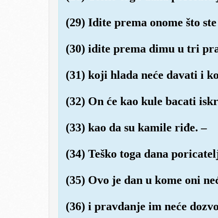
(29) Idite prema onome što ste
(30) idite prema dimu u tri p
(31) koji hlada neće davati i k
(32) On će kao kule bacati isk
(33) kao da su kamile riđe. –
(34) Teško toga dana poricatel
(35) Ovo je dan u kome oni neć
(36) i pravdanje im neće dozvol