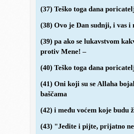
(37) Teško toga dana poricatel
(38) Ovo je Dan sudnji, i vas 
(39) pa ako se lukavstvom kakv
protiv Mene! –
(40) Teško toga dana poricatel
(41) Oni koji su se Allaha boj
baščama
(42) i među voćem koje budu že
(43) "Jedite i pijte, prijatno n