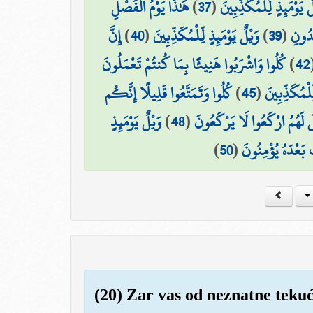
هَٰذَا يَوْمُ الْفَصْلِ ۖ
)
37
(
ٌ يَوْمَئِذٍ لِّلْمُكَذِّبِينَ
إِنَّ
)
40
(
وَيْلٌ يَوْمَئِذٍ لِّلْمُكَذِّبِينَ
)
39
(
دُونِ
كُلُوا وَاشْرَبُوا هَنِيئًا بِمَا كُنتُمْ تَعْمَلُونَ
)
42
كُلُوا وَتَمَتَّعُوا قَلِيلًا إِنَّكُم
)
45
(
ِّلْمُكَذِّبِينَ
وَيْلٌ يَوْمَئِذٍ
)
48
(
لَ لَهُمُ ارْكَعُوا لَا يَرْكَعُونَ
)
50
(
بَعْدَهُ يُؤْمِنُونَ
(20) Zar vas od neznatne teku