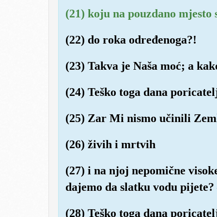
(21) koju na pouzdano mjesto 
(22) do roka određenoga?!
(23) Takva je Naša moć; a ka
(24) Teško toga dana poricatel
(25) Zar Mi nismo učinili Zem
(26) živih i mrtvih
(27) i na njoj nepomične visok
dajemo da slatku vodu pijete?
(28) Teško toga dana poricatel