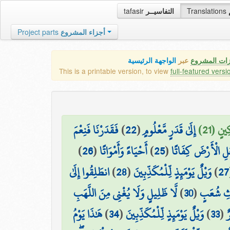
tafasir
التفاسيــر
Translations
Project parts
أجزاء المشروع
زات المشروع
عبر
الواجهة الرئيسية
This is a printable version, to view
full-featured versi
فَقَدَرْنَا فَنِعْمَ
)
22
(
إِلَىٰ قَدَرٍ مَّعْلُومٍ
ِينٍ (21
)
26
(
أَحْيَاءً وَأَمْوَاتًا
)
25
(
ْعَلِ الْأَرْضَ كِفَاتًا
انطَلِقُوا إِلَىٰ
)
28
(
وَيْلٌ يَوْمَئِذٍ لِّلْمُكَذِّبِينَ
)
27
لَّا ظَلِيلٍ وَلَا يُغْنِي مِنَ اللَّهَبِ
)
30
(
اثِ شُعَبٍ
هَٰذَا يَوْمُ
)
34
(
وَيْلٌ يَوْمَئِذٍ لِّلْمُكَذِّبِينَ
)
33
(
ٌ