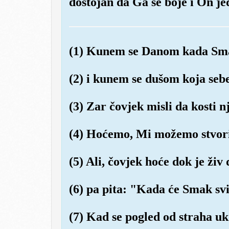
dostojan da Ga se boje i On jed
(1) Kunem se Danom kada Smak
(2) i kunem se dušom koja sebe
(3) Zar čovjek misli da kosti 
(4) Hoćemo, Mi možemo stvorit
(5) Ali, čovjek hoće dok je živ 
(6) pa pita: "Kada će Smak svi
(7) Kad se pogled od straha uk