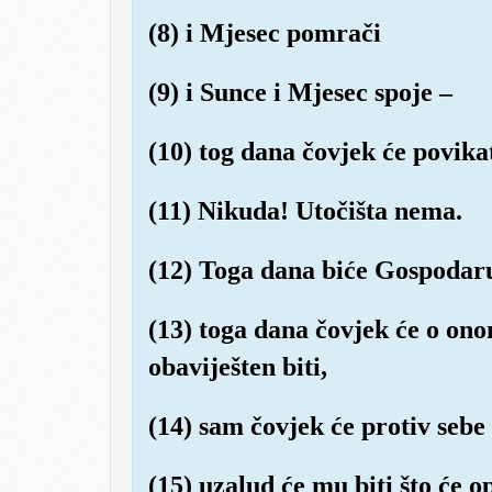
(8) i Mjesec pomrači
(9) i Sunce i Mjesec spoje –
(10) tog dana čovjek će povika
(11) Nikuda! Utočišta nema.
(12) Toga dana biće Gospodar
(13) toga dana čovjek će o ono
obaviješten biti,
(14) sam čovjek će protiv sebe 
(15) uzalud će mu biti što će o