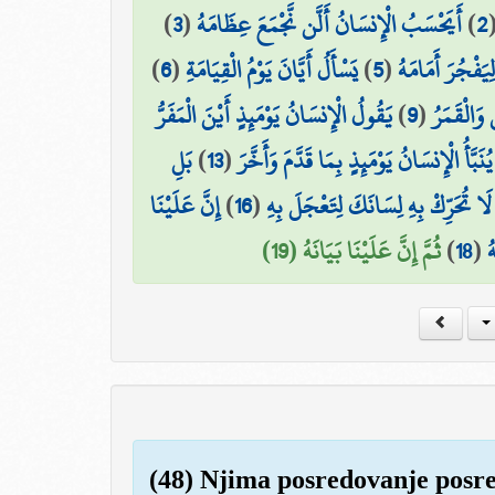
)
3
(
أَيَحْسَبُ الْإِنسَانُ أَلَّن نَّجْمَعَ عِظَامَهُ
)
2
)
6
(
يَسْأَلُ أَيَّانَ يَوْمُ الْقِيَامَةِ
)
5
(
ِيَفْجُرَ أَمَامَهُ
يَقُولُ الْإِنسَانُ يَوْمَئِذٍ أَيْنَ الْمَفَرُّ
)
9
(
وَالْقَمَرُ
بَلِ
)
13
(
يُنَبَّأُ الْإِنسَانُ يَوْمَئِذٍ بِمَا قَدَّمَ وَأَخَّرَ
إِنَّ عَلَيْنَا
)
16
(
لَا تُحَرِّكْ بِهِ لِسَانَكَ لِتَعْجَلَ بِهِ
ثُمَّ إِنَّ عَلَيْنَا بَيَانَهُ (19)
)
18
(
ُ
(48) Njima posredovanje posred