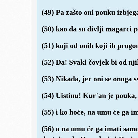
(49) Pa zašto oni pouku izbjeg
(50) kao da su divlji magarci 
(51) koji od onih koji ih progo
(52) Da! Svaki čovjek bi od nji
(53) Nikada, jer oni se onoga s
(54) Uistinu! Kur'an je pouka,
(55) i ko hoće, na umu će ga im
(56) a na umu će ga imati samo