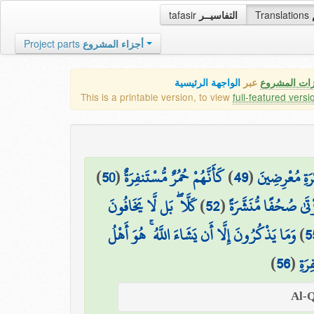
tafasir
التفاسيــر
Translations
Project parts
أجزاء المشروع
زات المشروع
عبر
الواجهة الرئيسية
This is a printable version, to view
full-featured versi
)
50
(
كَأَنَّهُمْ حُمُرٌ مُّسْتَنفِرَةٌ
)
49
(
رَةِ مُعْرِضِينَ
كَلَّا ۖ بَل لَّا يَخَافُونَ
)
52
(
ْتَىٰ صُحُفًا مُّنَشَّرَةً
وَمَا يَذْكُرُونَ إِلَّا أَن يَشَاءَ اللَّهُ ۚ هُوَ أَهْلُ
)
5
)
56
(
رَةِ