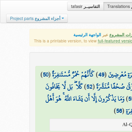
tafasir
التفاسيــر
Translations
Project parts
أجزاء المشروع
زات المشروع
عبر
الواجهة الرئيسية
This is a printable version, to view
full-featured versi
)
50
(
كَأَنَّهُمْ حُمُرٌ مُّسْتَنفِرَةٌ
)
49
(
رَةِ مُعْرِضِينَ
كَلَّا ۖ بَل لَّا يَخَافُونَ
)
52
(
ْتَىٰ صُحُفًا مُّنَشَّرَةً
وَمَا يَذْكُرُونَ إِلَّا أَن يَشَاءَ اللَّهُ ۚ هُوَ أَهْلُ
)
5
)
56
(
رَةِ