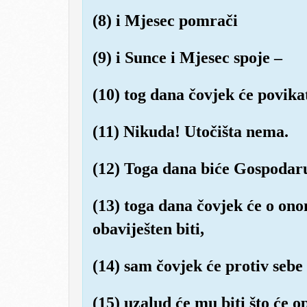
(8) i Mjesec pomrači
(9) i Sunce i Mjesec spoje –
(10) tog dana čovjek će povika
(11) Nikuda! Utočišta nema.
(12) Toga dana biće Gospodar
(13) toga dana čovjek će o ono
obaviješten biti,
(14) sam čovjek će protiv sebe 
(15) uzalud će mu biti što će o