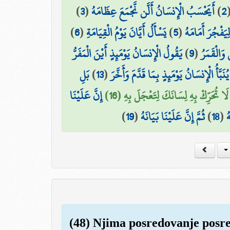
)
3
(
أَيَحْسَبُ الْإِنسَانُ أَلَّن نَّجْمَعَ عِظَامَهُ
)
2
)
6
(
يَسْأَلُ أَيَّانَ يَوْمُ الْقِيَامَةِ
)
5
(
ِيَفْجُرَ أَمَامَهُ
يَقُولُ الْإِنسَانُ يَوْمَئِذٍ أَيْنَ الْمَفَرُّ
)
9
(
وَالْقَمَرُ
بَلِ
)
13
(
يُنَبَّأُ الْإِنسَانُ يَوْمَئِذٍ بِمَا قَدَّمَ وَأَخَّرَ
لَا تُحَرِّكْ بِهِ لِسَانَكَ لِتَعْجَلَ بِهِ (16)
إِنَّ عَلَيْنَا
)
19
(
ثُمَّ إِنَّ عَلَيْنَا بَيَانَهُ
)
18
(
ُ
(48) Njima posredovanje posred