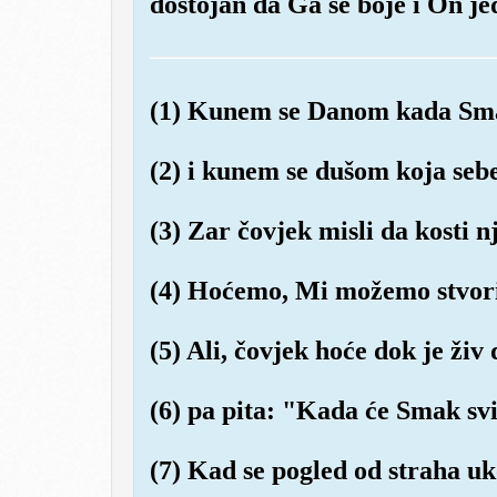
dostojan da Ga se boje i On jed
(1) Kunem se Danom kada Smak
(2) i kunem se dušom koja sebe
(3) Zar čovjek misli da kosti 
(4) Hoćemo, Mi možemo stvorit
(5) Ali, čovjek hoće dok je živ 
(6) pa pita: "Kada će Smak svi
(7) Kad se pogled od straha uk