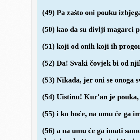
(49) Pa zašto oni pouku izbjeg
(50) kao da su divlji magarci 
(51) koji od onih koji ih progo
(52) Da! Svaki čovjek bi od nji
(53) Nikada, jer oni se onoga s
(54) Uistinu! Kur'an je pouka,
(55) i ko hoće, na umu će ga im
(56) a na umu će ga imati samo