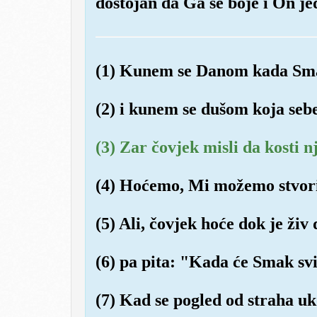
dostojan da Ga se boje i On jed
(1) Kunem se Danom kada Smak
(2) i kunem se dušom koja sebe
(3) Zar čovjek misli da kosti 
(4) Hoćemo, Mi možemo stvorit
(5) Ali, čovjek hoće dok je živ 
(6) pa pita: "Kada će Smak svi
(7) Kad se pogled od straha uk