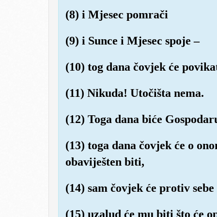
(8) i Mjesec pomrači
(9) i Sunce i Mjesec spoje –
(10) tog dana čovjek će povika
(11) Nikuda! Utočišta nema.
(12) Toga dana biće Gospodar
(13) toga dana čovjek će o ono
obaviješten biti,
(14) sam čovjek će protiv sebe 
(15) uzalud će mu biti što će o