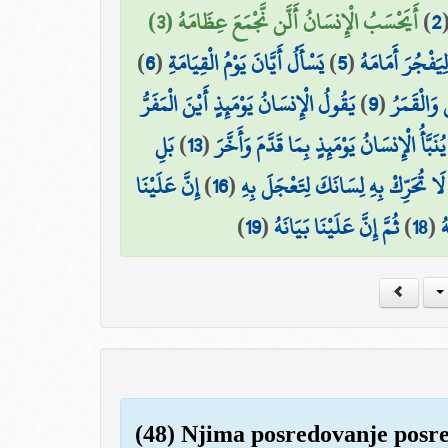
أَيَحْسَبُ الْإِنسَانُ أَلَّن نَّجْمَعَ عِظَامَهُ (3)
)
2
)
6
(
يَسْأَلُ أَيَّانَ يَوْمُ الْقِيَامَةِ
)
5
(
ِيَفْجُرَ أَمَامَهُ
يَقُولُ الْإِنسَانُ يَوْمَئِذٍ أَيْنَ الْمَفَرُّ
)
9
(
وَالْقَمَرُ
بَلِ
)
13
(
يُنَبَّأُ الْإِنسَانُ يَوْمَئِذٍ بِمَا قَدَّمَ وَأَخَّرَ
إِنَّ عَلَيْنَا
)
16
(
لَا تُحَرِّكْ بِهِ لِسَانَكَ لِتَعْجَلَ بِهِ
)
19
(
ثُمَّ إِنَّ عَلَيْنَا بَيَانَهُ
)
18
(
ُ
(48) Njima posredovanje posred