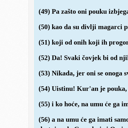
(49) Pa zašto oni pouku izbjeg
(50) kao da su divlji magarci 
(51) koji od onih koji ih progo
(52) Da! Svaki čovjek bi od nji
(53) Nikada, jer oni se onoga s
(54) Uistinu! Kur'an je pouka,
(55) i ko hoće, na umu će ga im
(56) a na umu će ga imati samo