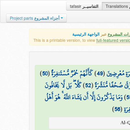
tafasir
التفاسيــر
Translations
Project parts
أجزاء المشروع
زات المشروع
عبر
الواجهة الرئيسية
This is a printable version, to view
full-featured versi
)
50
(
كَأَنَّهُمْ حُمُرٌ مُّسْتَنفِرَةٌ
)
49
(
رَةِ مُعْرِضِينَ
كَلَّا ۖ بَل لَّا يَخَافُونَ
)
52
(
ْتَىٰ صُحُفًا مُّنَشَّرَةً
وَمَا يَذْكُرُونَ إِلَّا أَن يَشَاءَ اللَّهُ ۚ هُوَ أَهْلُ
)
5
)
56
(
رَةِ