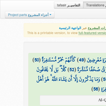
tafasir
التفاسيــر
Translations
Project parts
أجزاء المشروع
زات المشروع
عبر
الواجهة الرئيسية
This is a printable version, to view
full-featured versi
)
50
(
كَأَنَّهُمْ حُمُرٌ مُّسْتَنفِرَةٌ
)
49
(
رَةِ مُعْرِضِينَ
كَلَّا ۖ بَل لَّا يَخَافُونَ
)
52
(
ْتَىٰ صُحُفًا مُّنَشَّرَةً
وَمَا يَذْكُرُونَ إِلَّا أَن يَشَاءَ اللَّهُ ۚ هُوَ أَهْلُ
)
5
)
56
(
رَةِ