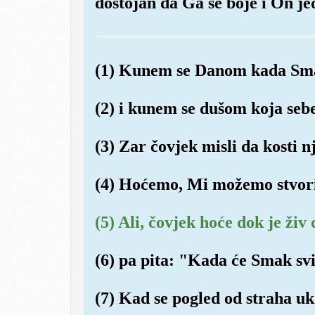
dostojan da Ga se boje i On jed
(1) Kunem se Danom kada Smak
(2) i kunem se dušom koja sebe
(3) Zar čovjek misli da kosti 
(4) Hoćemo, Mi možemo stvorit
(5) Ali, čovjek hoće dok je živ 
(6) pa pita: "Kada će Smak svi
(7) Kad se pogled od straha uk