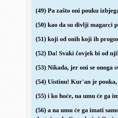
(49) Pa zašto oni pouku izbjeg
(50) kao da su divlji magarci 
(51) koji od onih koji ih progo
(52) Da! Svaki čovjek bi od nji
(53) Nikada, jer oni se onoga s
(54) Uistinu! Kur'an je pouka,
(55) i ko hoće, na umu će ga im
(56) a na umu će ga imati samo