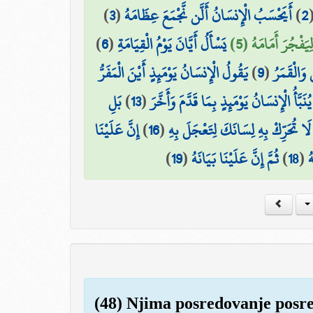
)
3
(
أَيَحْسَبُ الْإِنسَانُ أَلَّن نَّجْمَعَ عِظَامَهُ
)
2
)
6
(
يَسْأَلُ أَيَّانَ يَوْمُ الْقِيَامَةِ
ِيَفْجُرَ أَمَامَهُ (5
يَقُولُ الْإِنسَانُ يَوْمَئِذٍ أَيْنَ الْمَفَرُّ
)
9
(
وَالْقَمَرُ
بَلِ
)
13
(
يُنَبَّأُ الْإِنسَانُ يَوْمَئِذٍ بِمَا قَدَّمَ وَأَخَّرَ
إِنَّ عَلَيْنَا
)
16
(
لَا تُحَرِّكْ بِهِ لِسَانَكَ لِتَعْجَلَ بِهِ
)
19
(
ثُمَّ إِنَّ عَلَيْنَا بَيَانَهُ
)
18
(
ُ
(48) Njima posredovanje posred