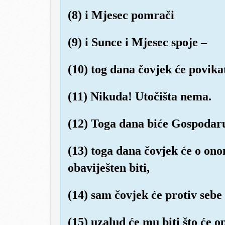
(8) i Mjesec pomrači
(9) i Sunce i Mjesec spoje –
(10) tog dana čovjek će povika
(11) Nikuda! Utočišta nema.
(12) Toga dana biće Gospodar
(13) toga dana čovjek će o ono
obaviješten biti,
(14) sam čovjek će protiv sebe 
(15) uzalud će mu biti što će o