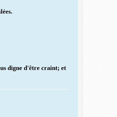
lées.
us digne d'être craint; et