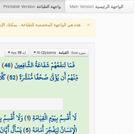
Printable Version
Main Version
الواجهة الرئيسية
واجهة الطباعة
×
هذه هي الواجهة المخصصة للطباعة ، يمكنك الإ
Al-Qiyaama
19
القيامة
سورة Sura
آية Aya
ف
)
48
(
فَمَا تَنفَعُهُمْ شَفَاعَةُ الشَّافِعِينَ
كَلَّ
)
52
(
مِّنْهُمْ أَن يُؤْتَىٰ صُحُفًا مُّنَشَّرَةً
وَلَا أُقْسِمُ بِا
)
1
(
لَا أُقْسِمُ بِيَوْمِ الْقِيَامَةِ
يَسْأَلُ أَيَّانَ 
)
5
(
الْإِنسَانُ لِيَفْجُرَ أَمَامَهُ