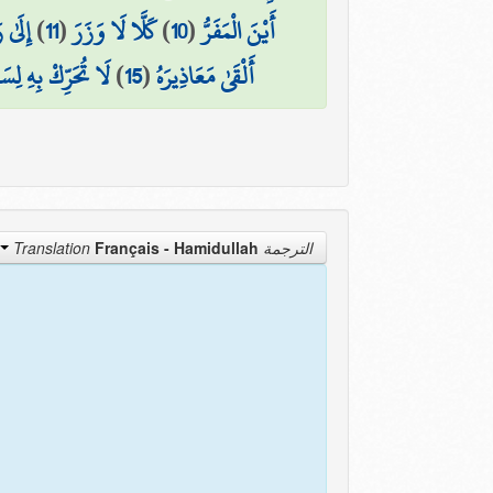
إِلَىٰ 
)
11
(
كَلَّا لَا وَزَرَ
)
10
(
أَيْنَ الْمَفَرُّ
لَا تُحَرِّكْ بِهِ لِس
)
15
(
أَلْقَىٰ مَعَاذِيرَهُ
Français - Hamidullah
الترجمة Translation