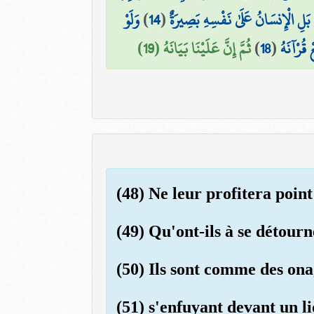
وَلَوْ
)
14
(
بَلِ الْإِنسَانُ عَلَىٰ نَفْسِهِ بَصِيرَةٌ
ثُمَّ إِنَّ عَلَيْنَا بَيَانَهُ (19)
)
18
(
عْ قُرْآنَهُ
(48) Ne leur profitera point
(49) Qu'ont-ils à se détour
(50) Ils sont comme des on
(51) s'enfuyant devant un li