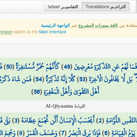
tafasir
التفاسيــر
Translations
التراجــم
ستفادة من
كافة مميزات المشروع
عبر
الواجهة الرئيسية
version
switch to the
Main interface
فَ
)
50
(
كَأَنَّهُمْ حُمُرٌ مُّسْتَنفِرَةٌ
)
49
(
َمَا لَهُمْ عَنِ التَّذْكِرَةِ مُعْرِضِينَ
فَمَن شَاءَ ذَكَرَهُ
)
54
(
كَلَّا إِنَّهُ تَذْكِرَةٌ
)
53
(
ا ۖ بَل لَّا يَخَافُونَ الْآخِرَةَ
)
56
(
أَهْلُ التَّقْوَىٰ وَأَهْلُ الْمَغْفِرَةِ
القيامة Al-Qiyaama
بَلَىٰ ق
)
3
(
أَيَحْسَبُ الْإِنسَانُ أَلَّن نَّجْمَعَ عِظَامَهُ
)
2
(
لنَّفْسِ اللَّوَّامَةِ
وَجُمِعَ ال
)
8
(
وَخَسَفَ الْقَمَرُ
)
7
(
فَإِذَا بَرِقَ الْبَصَرُ
)
6
(
يَوْمُ الْقِيَامَةِ