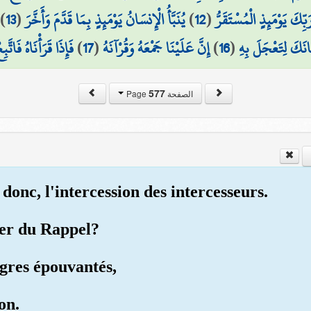
)
13
(
يُنَبَّأُ الْإِنسَانُ يَوْمَئِذٍ بِمَا قَدَّمَ وَأَخَّرَ
)
12
(
رَبِّكَ يَوْمَئِذٍ الْمُسْتَقَرُّ
فَإِذَا قَرَأْنَاهُ فَاتَّبِ
)
17
(
إِنَّ عَلَيْنَا جَمْعَهُ وَقُرْآنَهُ
)
16
(
َانَكَ لِتَعْجَلَ بِهِ
577
الصفحة Page
 donc, l'intercession des intercesseurs.
ner du Rappel?
agres épouvantés,
on.