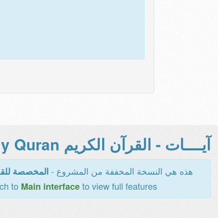
آيــــات - القرآن الكريم Holy Quran -
هذه هي النسخة المخففة من المشروع -
المخصصة للقر
tch to
to view full features
Main interface