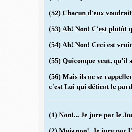
(52) Chacun d'eux voudrait p
(53) Ah! Non! C'est plutôt q
(54) Ah! Non! Ceci est vra
(55) Quiconque veut, qu'il s
(56) Mais ils ne se rappelle
c'est Lui qui détient le par
(1) Non!... Je jure par le J
(2) Mais non!, Je jure par l