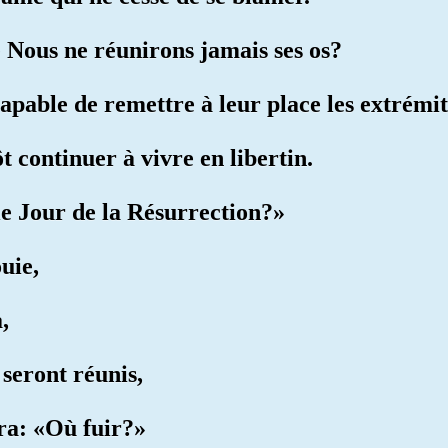
 Nous ne réunirons jamais ses os?
pable de remettre à leur place les extrémité
 continuer à vivre en libertin.
 le Jour de la Résurrection?»
uie,
,
e seront réunis,
ira: «Où fuir?»