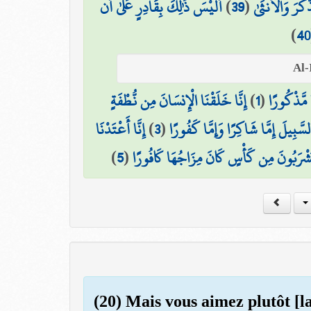
أَلَيْسَ ذَٰلِكَ بِقَادِرٍ عَلَىٰ أَن
)
39
(
َكَرَ وَالْأُنثَىٰ
)
40
إِنَّا خَلَقْنَا الْإِنسَانَ مِن نُّطْفَةٍ
)
1
(
 مَّذْكُورًا
إِنَّا أَعْتَدْنَا
)
3
(
 السَّبِيلَ إِمَّا شَاكِرًا وَإِمَّا كَفُورًا
)
5
(
َ يَشْرَبُونَ مِن كَأْسٍ كَانَ مِزَاجُهَا كَافُورًا
(20) Mais vous aimez plutôt [l