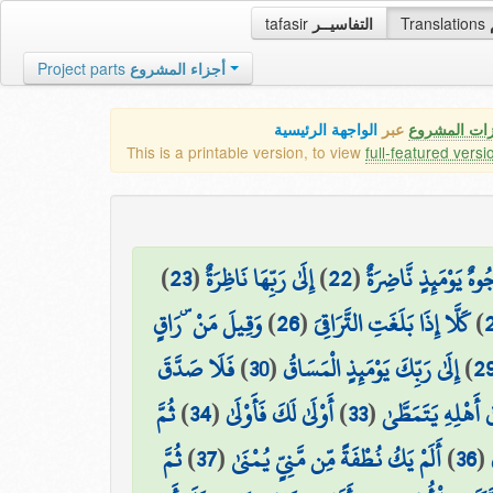
tafasir
التفاسيــر
Translations
Project parts
أجزاء المشروع
زات المشروع
عبر
الواجهة الرئيسية
This is a printable version, to view
full-featured versi
)
23
(
إِلَىٰ رَبِّهَا نَاظِرَةٌ
)
22
(
ُوهٌ يَوْمَئِذٍ نَّاضِرَةٌ
وَقِيلَ مَنْ ۜ رَاقٍ
)
26
(
كَلَّا إِذَا بَلَغَتِ التَّرَاقِيَ
)
فَلَا صَدَّقَ
)
30
(
إِلَىٰ رَبِّكَ يَوْمَئِذٍ الْمَسَاقُ
)
2
ثُمَّ
)
34
(
أَوْلَىٰ لَكَ فَأَوْلَىٰ
)
33
(
ٰ أَهْلِهِ يَتَمَطَّىٰ
ثُمَّ
)
37
(
أَلَمْ يَكُ نُطْفَةً مِّن مَّنِيٍّ يُمْنَىٰ
)
36
(